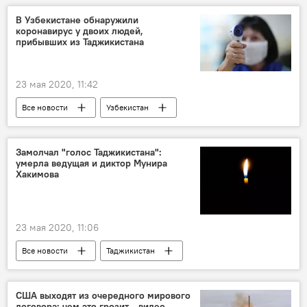
Ид аль-Фитр
Ураза-байрам
В Узбекистане обнаружили
коронавирус у двоих людей,
Священный месяц Рамадан - 2026
прибывших из Таджикистана
23 мая 2020, 11:42
Все новости
Узбекистан
коронавирус
Коронавирус: опасное заболевание в России и мире
Замолчал "голос Таджикистана":
умерла ведущая и диктор Мунира
Центральная Азия
Таджикистан
Хакимова
23 мая 2020, 11:06
Все новости
Таджикистан
Культура
смерть известных людей
США выходят из очередного мирового
договора: чем это грозит - видео