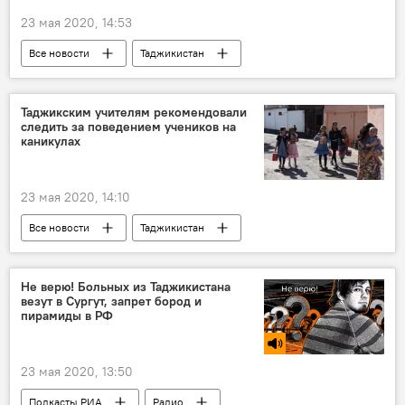
23 мая 2020, 14:53
Все новости
Таджикистан
Происшествия, ЧП, криминал
ДТП и аварии
Таджикским учителям рекомендовали
следить за поведением учеников на
каникулах
23 мая 2020, 14:10
Все новости
Таджикистан
Образование
учителя
каникулы
школа
Не верю! Больных из Таджикистана
везут в Сургут, запрет бород и
пирамиды в РФ
23 мая 2020, 13:50
Подкасты РИА
Радио