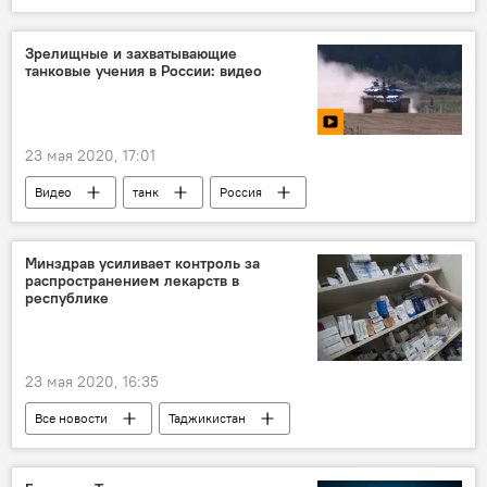
Экономика
Здравоохранение
пальмовое масло
торговля
Зрелищные и захватывающие
танковые учения в России: видео
23 мая 2020, 17:01
Видео
танк
Россия
военные учения
Минздрав усиливает контроль за
распространением лекарств в
республике
23 мая 2020, 16:35
Все новости
Таджикистан
Здравоохранение
лекарства
Коронавирус в Таджикистане: последние новости