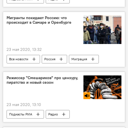
коронавирус
Таджикистан
Мигранты покидают Россию: что
происходит в Самаре и Оренбурге
23 мая 2020, 13:32
Все новости
Россия
Миграция
Самара
Новости мигрантов из Центральной Азии в России
Режиссер "Смешариков" про цензуру,
пиратство и новый сезон
23 мая 2020, 13:10
Подкасты РИА
Радио