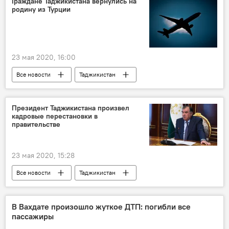
Граждане Таджикистана вернулись на
родину из Турции
Минздрав Таджикистана
23 мая 2020, 16:00
Все новости
Таджикистан
Общество
Турция
самолет
Президент Таджикистана произвел
кадровые перестановки в
правительстве
23 мая 2020, 15:28
Все новости
Таджикистан
Политика
Эмомали Рахмон
увольнение
Правительство России
В Вахдате произошло жуткое ДТП: погибли все
пассажиры