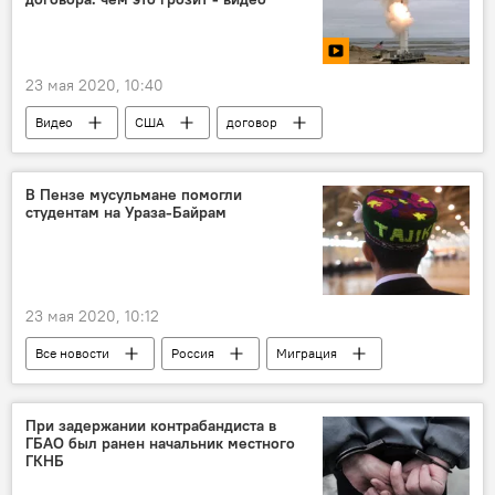
23 мая 2020, 10:40
Видео
США
договор
Политика
В Пензе мусульмане помогли
студентам на Ураза-Байрам
23 мая 2020, 10:12
Все новости
Россия
Миграция
Пенза
Ураза-байрам
студенты
Священный месяц Рамадан - 2026
При задержании контрабандиста в
ГБАО был ранен начальник местного
ГКНБ