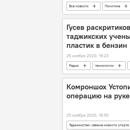
Все новости
Политика
Мэр Душанбе и председатель парлам
Гусев раскритико
таджикских учен
пластик в бензин
25 ноября 2020, 19:23
Радио
технологии
Комроншох Устопи
операцию на руке
25 ноября 2020, 18:55
Таджикистан: свежие новости спорта