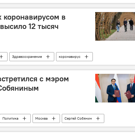
 коронавирусом в
высило 12 тысяч
Здравоохранение
коронавирус
ние новости
стретился с мэром
Собяниным
Политика
Москва
Сергей Собянин
бе и председатель парламента Рустам Эмомали