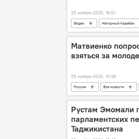
25 ноября 2020, 16:01
Видео
Нагорный Карабах
Матвиенко попро
взяться за молод
25 ноября 2020, 15:56
Россия
Все новости
Рустам Эмомали п
парламентских пе
Таджикистана