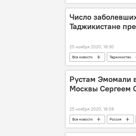
Комроншо Устопириён
Число заболевших
Таджикистане пре
25 ноября 2020, 18:30
Все новости
Таджикистан
Коронавирус в Таджикистане: послед
Рустам Эмомали в
Москвы Сергеем 
25 ноября 2020, 18:08
Все новости
Россия
Рустам Эмомали
Мэр Душан