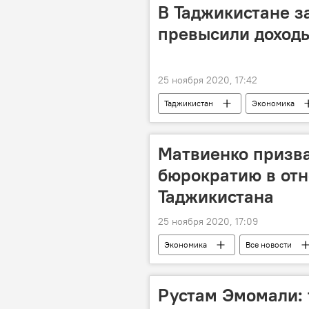
Таджикистан
В Таджикистане з
превысили доходы
25 ноября 2020, 17:42
Таджикистан
Экономика
Матвиенко призв
бюрократию в от
Таджикистана
25 ноября 2020, 17:09
Экономика
Все новости
Рустам Эмомали: 