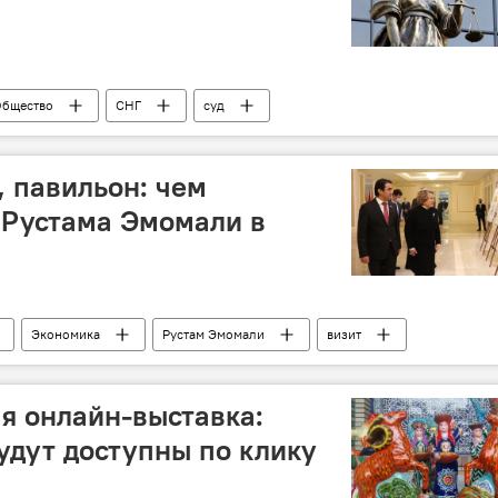
бщество
СНГ
суд
, павильон: чем
 Рустама Эмомали в
Экономика
Рустам Эмомали
визит
Ф
Валентина Матвиенко
Сергей Собянин
я онлайн-выставка:
будут доступны по клику