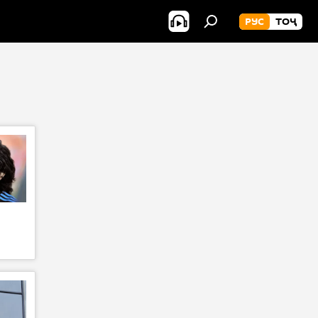
РУС
ТОҶ