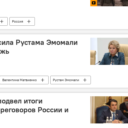
Россия
сила Рустама Эмомали
ежь
Валентина Матвиенко
Рустам Эмомали
одвел итоги
реговоров России и