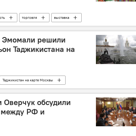
сть
торговля
выставка
м Эмомали решили
ьон Таджикистана на
Таджикистан на карте Москвы
ента Рустам Эмомали
Таджикистан
и Оверчук обсудили
 между РФ и