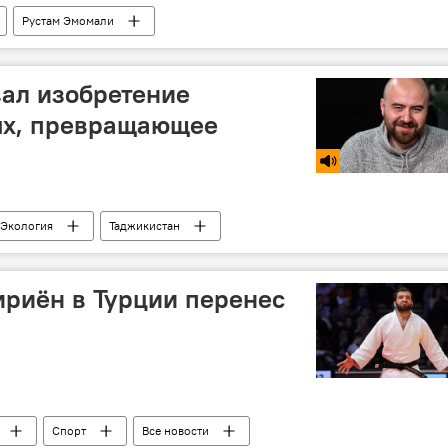
Рустам Эмомали
ента Рустам Эмомали
Россия
Таджикистан
вал изобретение
ых, превращающее
Экология
Таджикистан
риён в Турции перенес
Спорт
Все новости