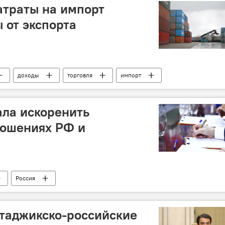
атраты на импорт
 от экспорта
доходы
торговля
импорт
ала искоренить
ношениях РФ и
Россия
таджикско-российские