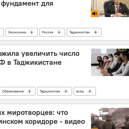
 фундамент для
Экономика
Россия
Таджикистан
ожила увеличить число
Ф в Таджикистане
Образование
Таджикистан
вузы
х миротворцев: что
инском коридоре - видео