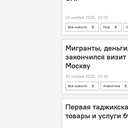
25 ноября 2020, 20:55
Все новости
Мир
О
Мигранты, деньги
закончился визит
Москву
25 ноября 2020, 20:30
Все новости
Аналитика
Москва
Совет Федерации Р
Таджикистан
Первая таджикска
товары и услуги 