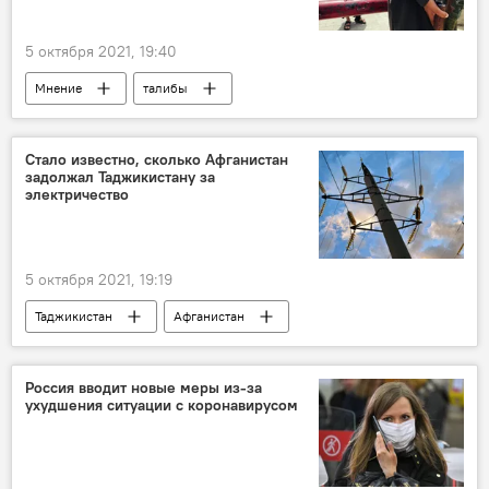
5 октября 2021, 19:40
Мнение
талибы
Афганистан и Таджикистан: новости на границе
Таджикистан
Афганистан
Стало известно, сколько Афганистан
задолжал Таджикистану за
электричество
5 октября 2021, 19:19
Таджикистан
Афганистан
электроэнергия
Россия вводит новые меры из-за
ухудшения ситуации с коронавирусом