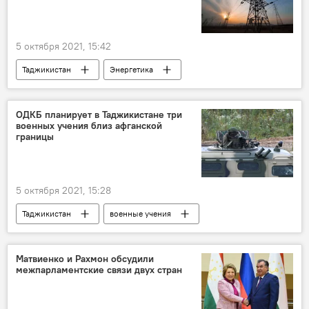
5 октября 2021, 15:42
Таджикистан
Энергетика
Афганистан
электроэнергия
Центральная Азия
ОДКБ планирует в Таджикистане три
военных учения близ афганской
границы
5 октября 2021, 15:28
Таджикистан
военные учения
Россия
Матвиенко и Рахмон обсудили
межпарламентские связи двух стран