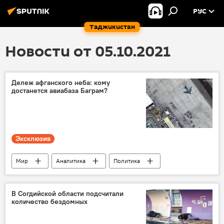
РУС
Таджикистан
Новости от 05.10.2021
Дележ афганского неба: кому
достанется авиабаза Баграм?
Эксклюзив
Мир
Аналитика
Политика
Афганистан
Китай
Армия и вооружение
В Согдийской области подсчитали
количество бездомных