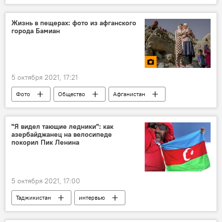
Энергетика
газ
Россия
Проект "Северный поток"
Обзор СМИ
Жизнь в пещерах: фото из афганского
города Бамиан
Мир
5 октября 2021, 17:21
Фото
Общество
Афганистан
"Я видел тающие ледники": как
азербайджанец на велосипеде
покорил Пик Ленина
5 октября 2021, 17:00
Таджикистан
интервью
Азербайджан
альпинизм
Туризм