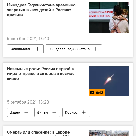
Минздрав Таджикистана временно
запретил вывоз детей в Россию:
причина
5 октября 2021, 16:40
Таджикистан
Минздрав Таджикистана
Россия
полиомиелит
Россия - Таджикистан: новости об авиа- и ж/д перевозках
Неземные роли: Россия первой в
мире отправила актеров в космос -
видео
0:43
5 октября 2021, 16:28
Видео
фильм
Космос
Россия
съемки
Смерть или спасение: в Европе