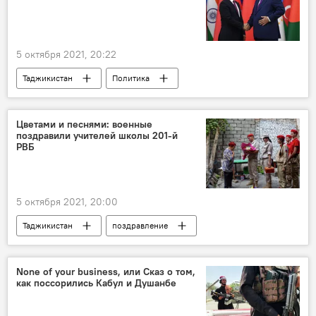
5 октября 2021, 20:22
Таджикистан
Политика
сотрудничество
Россия
Эмомали Рахмон
Цветами и песнями: военные
поздравили учителей школы 201-й
РВБ
5 октября 2021, 20:00
Таджикистан
поздравление
201-я РВБ в Таджикистане
None of your business, или Сказ о том,
как поссорились Кабул и Душанбе