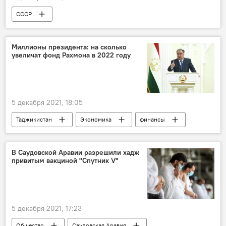
СССР
Великая Отечественная война (1941-1945)
Россия
Колумнисты
Миллионы президента: на сколько
увеличат фонд Рахмона в 2022 году
5 декабря 2021, 18:05
Таджикистан
Экономика
финансы
Эмомали Рахмон
В Саудовской Аравии разрешили хадж
привитым вакциной "Спутник V"
5 декабря 2021, 17:23
Общество
Саудовская Аравия