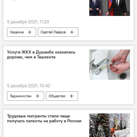
5 декабря 2021, 11:23
Украина
Сергей Лавров
Энтони Блинкен
Обзор СМИ
Политика
Услуги ЖКХ в Душанбе оказались
дороже, чем в Ташкенте
5 декабря 2021, 10:42
Таджикистан
Общество
Новости Душанбе
Трудовые мигранты стали чаще
получать патенты на работу в России