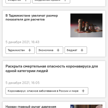
Хадж - 2026: паломничество в Мекку
Религия
В Таджикистане увеличат размер
показателя для расчетов
5 декабря 2021, 16:43
Таджикистан
Экономика
бюджет
Раскрыта смертельная опасность коронавируса для
одной категории людей
5 декабря 2021, 16:05
Коронавирус: опасное заболевание в России и мире
Здравоохранение
коронавирус
Назван главный рычаг давления