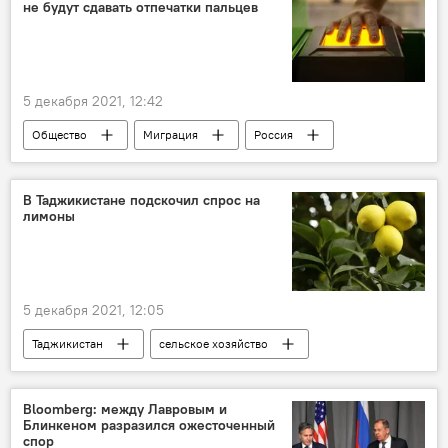
не будут сдавать отпечатки пальцев
5 декабря 2021, 12:42
Общество
Миграция
Россия
В Таджикистане подскочил спрос на
лимоны
5 декабря 2021, 12:05
Таджикистан
сельское хозяйство
Новости Куляба и Хатлонской области
Bloomberg: между Лавровым и
Блинкеном разразился ожесточенный
спор