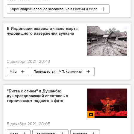
Коронавирус: опасное заболевание в России и мире
Наука и технологии
коронавирус
Обзор СМИ
В Индонезии возросло число жертв
чудовищного извержения вулкана
5 декабря 2021, 20:43
Мир
Происшествия, ЧП, криминал
Индонезия
вулкан
"Битва с огнем" в Душанбе:
душераздирающий спектакль о
героическом подвиге в фото
5 декабря 2021, 20:05
Фото
Таджикистан
Культура