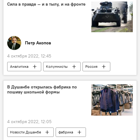
Новости Душанбе
традиция
Сила в правде — и в тылу, и на фронте
Петр Акопов
4 октября 2022, 12:45
Аналитика
Колумнисты
Россия
Украина
Политика
Армия и вооружение
В Душанбе открылась фабрика по
пошиву школьной формы
4 октября 2022, 12:05
Новости Душанбе
фабрика