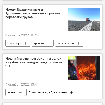
Таджикистан
Промышленность
Общество
школа
Между Таджикистаном и
Туркменистаном меняются правила
перевозки грузов
4 октября 2022, 11:25
Транспорт
транзит
Таджикистан
Туркменистан
дорога
Центральная Азия
КПП
импорт
Мощный взрыв прогремел на одном
из узбекских заводов: видео с места
ЧП
4 октября 2022, 10:44
взрыв
Происшествия, ЧП, криминал
Узбекистан
завод