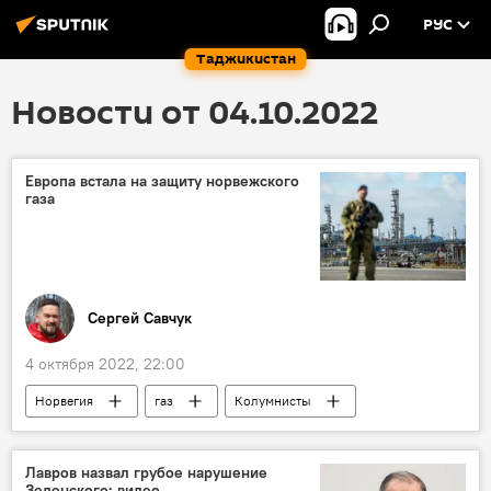
РУС
Таджикистан
Новости от 04.10.2022
Европа встала на защиту норвежского
газа
Сергей Савчук
4 октября 2022, 22:00
Норвегия
газ
Колумнисты
Энергетика
Мир
Аналитика
Лавров назвал грубое нарушение
Зеленского: видео