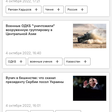
4 октября 2022, 17:21
Рамзан Кадыров
Чечня
Россия
Спорт
футбол
Военные ОДКБ "уничтожили"
вооруженную группировку в
Центральной Азии
4 октября 2022, 16:40
ОДКБ
военные учения
Казахстан
Армия и вооружение
Вучич в бешенстве: что сказал
президенту Сербии посол Украины
4 октября 2022, 16:01