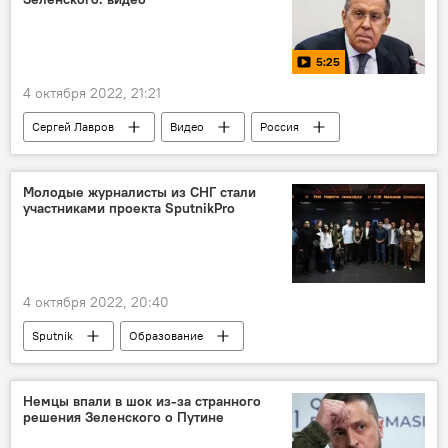
5:25
4 октября 2022, 21:21
Сергей Лавров
Видео
Россия
Донбасс
Владимир Зеленский
Петр Порошенко
Политика
Молодые журналисты из СНГ стали
участниками проекта SputnikPro
Украина
МИД РФ
4 октября 2022, 20:40
Sputnik
Образование
Немцы впали в шок из-за странного
решения Зеленского о Путине