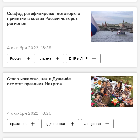
Казахстан
Таджикистан: свежие новости спорта
Совфед ратифицировал договоры о
принятии в состав России четырех
регионов
4 октября 2022, 13:59
Россия
страна
ДНР и ЛНР
Политика
Общество
Конституция
Спецоперация России по защите Донбасса: последние новости
Стало известно, как в Душанбе
отметят праздник Мехргон
4 октября 2022, 13:20
праздник
Таджикистан
Общество
Культура
урожай