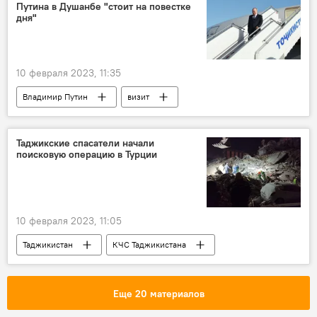
Путина в Душанбе "стоит на повестке
дня"
10 февраля 2023, 11:35
Владимир Путин
визит
Таджикистан
Новости Душанбе
Политика
Семен Григорьев
посол
Таджикские спасатели начали
поисковую операцию в Турции
10 февраля 2023, 11:05
Таджикистан
КЧС Таджикистана
Турция
Мир
землетрясение
Происшествия, ЧП, криминал
Еще 20 материалов