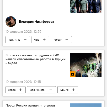
Виктория Никифорова
10 февраля 2023, 12:55
Политика
Мир
Россия
Украина
Аналитика
Колумнисты
В поисках жизни: сотрудники КЧС
начали спасательные работы в Турции
- видео
10 февраля 2023, 12:15
Видео
Таджикистан
Турция
Происшествия, ЧП, криминал
Мир
КЧС Таджикистана
Посол России заявил, что визит