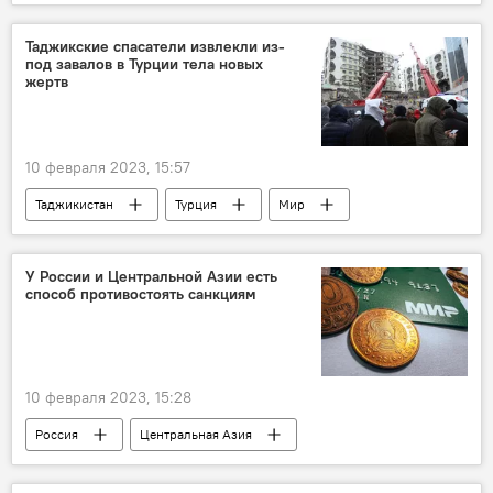
Афганистан
Таджикистан
граница
Россия
Политика
Таджикские спасатели извлекли из-
под завалов в Турции тела новых
жертв
10 февраля 2023, 15:57
Таджикистан
Турция
Мир
Происшествия, ЧП, криминал
землетрясение
КЧС Таджикистана
У России и Центральной Азии есть
способ противостоять санкциям
10 февраля 2023, 15:28
Россия
Центральная Азия
Экономика
санкции