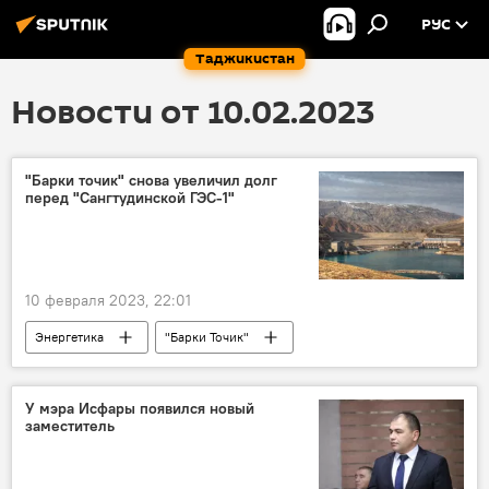
РУС
Таджикистан
Новости от 10.02.2023
"Барки точик" снова увеличил долг
перед "Сангтудинской ГЭС-1"
10 февраля 2023, 22:01
Энергетика
"Барки Точик"
Таджикистан
"Сангтудинская ГЭС-1"
У мэра Исфары появился новый
заместитель