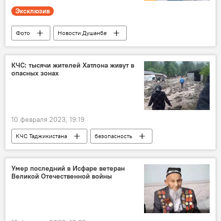
Эксклюзив
Фото
Новости Душанбе
Таджикистан
снег
КЧС: тысячи жителей Хатлона живут в
опасных зонах
10 февраля 2023, 19:19
КЧС Таджикистана
безопасность
стихийные бедствия
Новости Куляба и Хатлонской области
Умер последний в Исфаре ветеран
Великой Отечественной войны
предупреждение