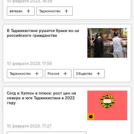
10 февраля 2023, 18:39
ветеран
Таджикистан
Новости Худжанда и Согдийской области
Великая Отечественная война (1941-1945)
В Таджикистане рушатся браки из-за
российского гражданства
смерть
10 февраля 2023, 17:58
Таджикистан
Россия
Общество
Новости мигрантов из Центральной Азии в России
Согд и Хатлон в плюсе: рост цен на
севере и юге Таджикистана в 2022
году
10 февраля 2023, 17:27