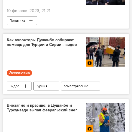
10 февраля 2023, 21:21
Политика
Новости Худжанда и Согдийской области
Таджикистан
отставки и назначения
Как волонтеры Душанбе собирают
помощь для Турции и Сирии - видео
Эксклюзив
Видео
Турция
землетрясение
Происшествия, ЧП, криминал
Новости Душанбе
Таджикистан
Внезапно и красиво: в Душанбе и
Турсунзаде выпал февральский снег