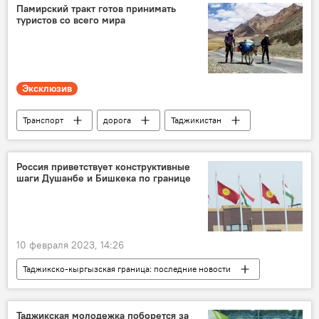
Памирский тракт готов принимать
туристов со всего мира
Эксклюзив
Транспорт
дорога
Таджикистан
Памир
путешествие
Туризм
Россия приветствует конструктивные
шаги Душанбе и Бишкека по границе
10 февраля 2023, 14:26
Таджикско-кыргызская граница: последние новости
Россия
Таджикистан
Кыргызстан
переговоры
Политика
граница
Таджикская молодежка поборется за