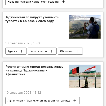
Новости Куляба и Хатлонской области
Таджикистан
Новости Худжанда и Согдийской области
Таджикистан планирует увеличить
турпоток в 1,5 раза к 2025 году
цены
питание
Общество
рынок
Экономика
Инфографика
10 февраля 2023, 16:58
Туризм
Таджикистан
Общество
Россия активно строит погранзаставу
на границе Таджикистана и
Афганистана
10 февраля 2023, 16:32
Афганистан и Таджикистан: новости на границе