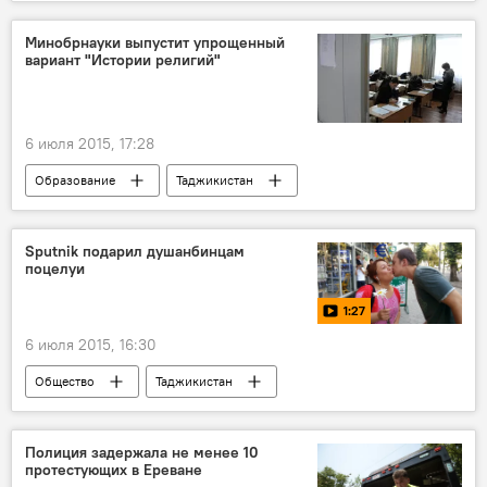
Греция
Германия
Афины
Ангела Меркель
кризис
налог
Минобрнауки выпустит упрощенный
вариант "Истории религий"
6 июля 2015, 17:28
Образование
Таджикистан
Все новости
радикализация
Минобрнауки Таджикистана
школа
Sputnik подарил душанбинцам
поцелуи
1:27
6 июля 2015, 16:30
Общество
Таджикистан
Все новости
Видео
поцелуй
Новости Душанбе
Полиция задержала не менее 10
протестующих в Ереване