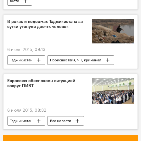
Фото
В реках и водоемах Таджикистана за
сутки утонули десять человек
6 июля 2015, 09:13
Таджикистан
Происшествия, ЧП, криминал
Все новости
Шахринав
Рудаки
Турсунзаде
Хуросон
Евросоюз обеспокоен ситуацией
вокруг ПИВТ
река Сырдарья
река Каферниган
Явансу
Новости Худжанда и Согдийской области
6 июля 2015, 08:32
Новости Душанбе
МВД Таджикистана
Таджикистан
Все новости
вода
Политика
ОБСЕ
ПИВТ
ПИВТ - хроника пикирующего бомбардировщика