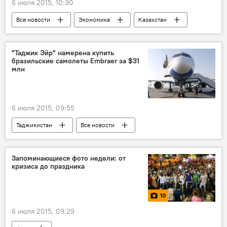
6 июля 2015, 10:30
Все новости
Экономика
Казахстан
Кыргызстан
Беларусь
Армения
инвестиции
кризис
фонд
"Таджик Эйр" намерена купить
бразильские самолеты Embraer за $31
реформы
Россия
Таджикистан
млн
Здравоохранение
Образование
финансы
6 июля 2015, 09:55
Таджикистан
Все новости
Транспорт
Экономика
Бразилия
"Таджик Эйр"
Boeing
финансы
Запоминающиеся фото недели: от
кризиса до праздника
вертолет Ми-8
10
6 июля 2015, 09:29