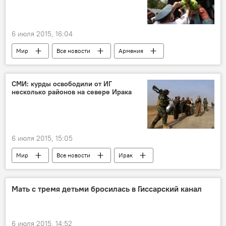
6 июля 2015, 16:04
Мир
Все новости
Армения
Ереван
проспект Баграмяна
полиция
СМИ: курды освободили от ИГ
несколько районов на севере Ирака
6 июля 2015, 15:05
Мир
Все новости
Ирак
Сирия
Афганистан
Северная Африка
Сархад Кадир
Мать с тремя детьми бросилась в Гиссарский канал
Пешмарга
ИГИЛ
6 июля 2015, 14:52