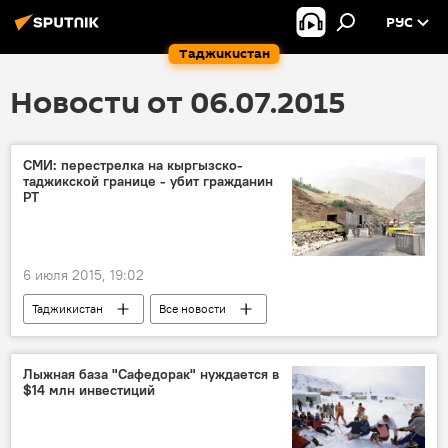
РУС
Таджикистан
Новости от 06.07.2015
СМИ: перестрелка на кыргызско-
таджикской границе - убит гражданин
РТ
6 июля 2015, 19:02
Таджикистан
Все новости
Кыргызстан
граница
Таджикско-кыргызская граница: последние новости
Лыжная база "Сафедорак" нуждается в
$14 млн инвестиций
Центральная Азия
ОДКБ
стрельба