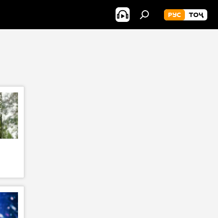
РУС
ТОҶ