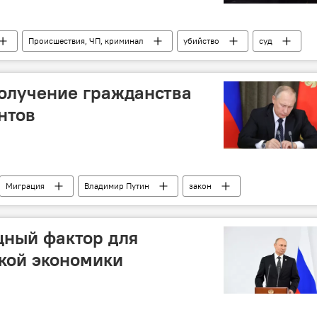
Происшествия, ЧП, криминал
убийство
суд
 и Согдийской области
олучение гражданства
нтов
Миграция
Владимир Путин
закон
зии в России
щный фактор для
кой экономики