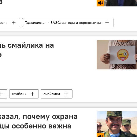
в
озки
Таджикистан и ЕАЭС: выгоды и перспективы
нь смайлика на
р
смайлик
смайлики
азал, почему охрана
ицы особенно важна