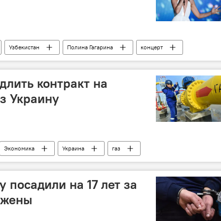
Узбекистан
Полина Гагарина
концерт
длить контракт на
ез Украину
Экономика
Украина
газ
 посадили на 17 лет за
 жены