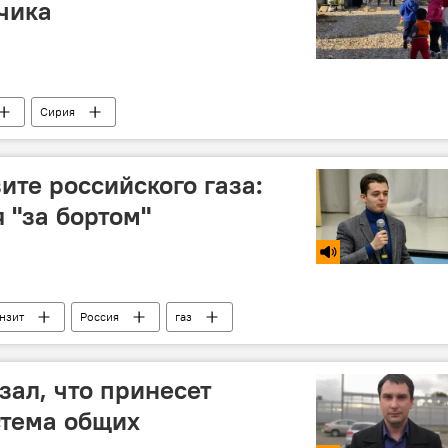
чика
Сирия
ите российского газа:
 "за бортом"
нзит
Россия
газ
зал, что принесет
стема общих