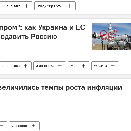
Экономика
Владимир Путин
пром": как Украина и ЕС
родавить Россию
Аналитика
Экономика
Мир
Украина
величились темпы роста инфляции
инфляция