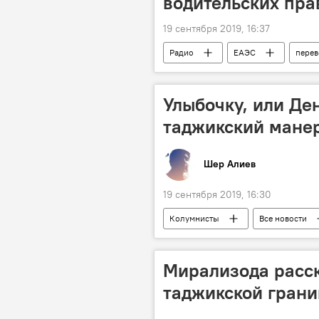
водительских пра
19 сентября 2019, 16:37
Радио
ЕАЭС
перев
Транспорт
Улыбочку, или Де
таджикский мане
Шер Алиев
19 сентября 2019, 16:30
Колумнисты
Все новости
Мирализода расск
таджикской гран