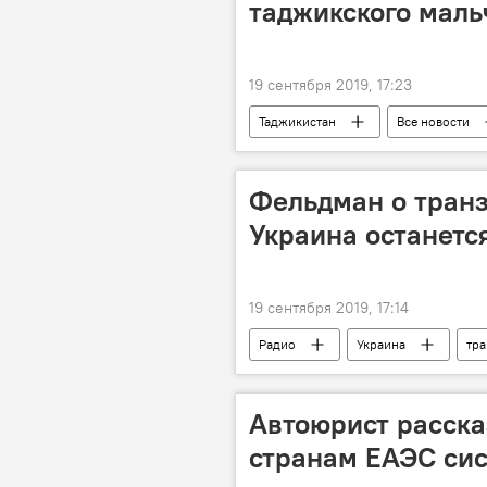
таджикского маль
19 сентября 2019, 17:23
Таджикистан
Все новости
Фельдман о транз
Украина останется
19 сентября 2019, 17:14
Радио
Украина
тра
Автоюрист расска
странам ЕАЭС си