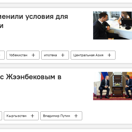
менили условия для
и
Узбекистан
ипотека
Центральная Азия
 с Жээнбековым в
Кыргызстан
Владимир Путин
ральная Азия
Россия
переговоры