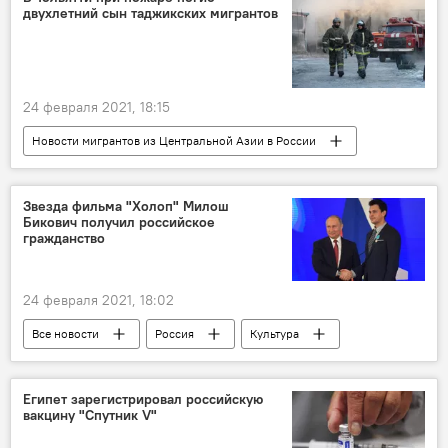
двухлетний сын таджикских мигрантов
24 февраля 2021, 18:15
Новости мигрантов из Центральной Азии в России
Все новости
Россия
Миграция
Происшествия, ЧП, криминал
Таджикистан
Звезда фильма "Холоп" Милош
Бикович получил российское
гражданство
24 февраля 2021, 18:02
Все новости
Россия
Культура
Египет зарегистрировал российскую
вакцину "Спутник V"