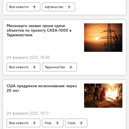
Все новости
Афганистан
терроризм
Россия
Таджикистан
Происшествия, ЧП, криминал
Минэнерго назвал сроки сдачи
объектов по проекту CASA-1000 в
Таджикистане
24 февраля 2021, 19:40
Все новости
Таджикистан
Энергетика
сроки
реализация
сумма
CASA-1000
США предрекли исчезновение через
20 лет
24 февраля 2021, 19:17
Все новости
Мир
США