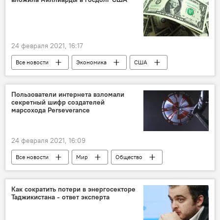
24 февраля 2021, 16:17
Все новости
Экономика
США
доллар
Россия
Пользователи интернета взломали
секретный шифр создателей
марсохода Perseverance
24 февраля 2021, 16:09
Все новости
Мир
Общество
Наука и технологии
Марс
секрет
Как сократить потери в энергосекторе
Таджикистана - ответ эксперта