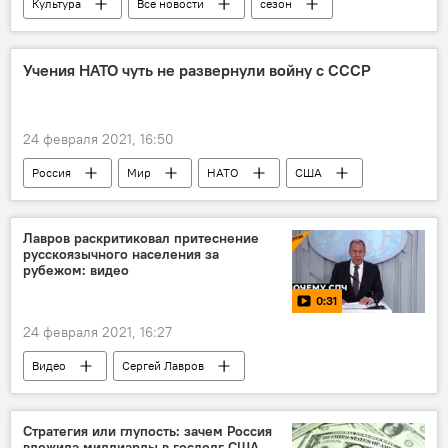
Культура
Все новости
сезон
Таджикистан
театр
Учения НАТО чуть не развернули войну с СССР
24 февраля 2021, 16:50
Россия
Мир
НАТО
США
СССР
ядерная война
Лавров раскритиковал притеснение
русскоязычного населения за
рубежом: видео
0:31
24 февраля 2021, 16:27
Видео
Сергей Лавров
русский язык
Россия
Стратегия или глупость: зачем Россия
вложила миллиарды в госдолг США