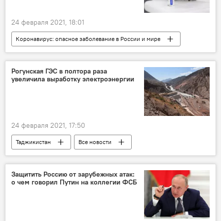
24 февраля 2021, 18:01
Коронавирус: опасное заболевание в России и мире
Здравоохранение
Все новости
коронавирус
вакцина от коронавируса
Рогунская ГЭС в полтора раза
увеличила выработку электроэнергии
вакцина "Спутник V"
24 февраля 2021, 17:50
Таджикистан
Все новости
Энергетика
электроэнергия
Рогунская ГЭС
Защитить Россию от зарубежных атак:
о чем говорил Путин на коллегии ФСБ