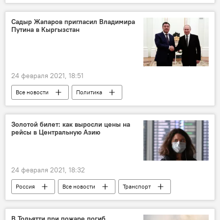
СССР
Экономика
Россия
Садыр Жапаров пригласил Владимира
Путина в Кыргызстан
24 февраля 2021, 18:51
Все новости
Политика
Кыргызстан
Садыр Жапаров
Владимир Путин
Россия
Золотой билет: как выросли цены на
рейсы в Центральную Азию
переговоры
24 февраля 2021, 18:32
Россия
Все новости
Транспорт
Центральная Азия
Узбекистан
Кыргызстан
В Тольятти при пожаре погиб