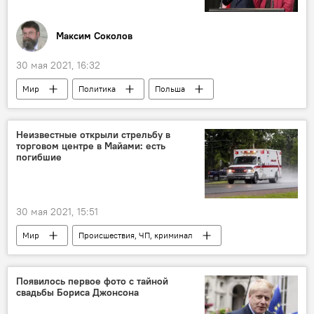
Максим Соколов
30 мая 2021, 16:32
Мир
Политика
Польша
Грузия
Южная Осетия
Россия
Колумнисты
Неизвестные открыли стрельбу в
торговом центре в Майами: есть
погибшие
30 мая 2021, 15:51
Мир
Происшествия, ЧП, криминал
США
стрельба
Появилось первое фото с тайной
свадьбы Бориса Джонсона