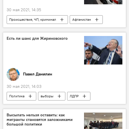
30 мая 2021, 14:35
Происшествия, ЧП, криминал
Афганистан
свадьба
талибы
взрыв
Есть ли шанс для Жириновского
Павел Данилин
30 мая 2021, 14:03
Политика
выборы
ЛДПР
Колумнисты
Госдума РФ
Пальмира
Высылать нельзя оставить: как
мигранты становятся заложниками
большой политики