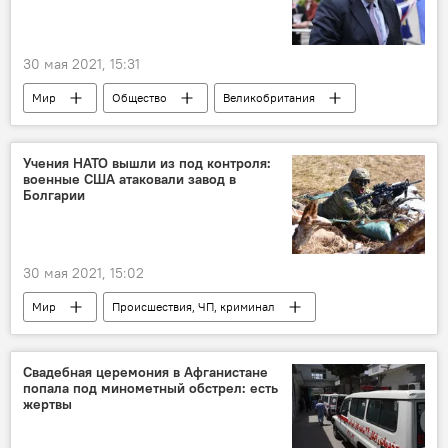
30 мая 2021, 15:31
Мир
Общество
Великобритания
свадьба
Борис Джонсон
Учения НАТО вышли из под контроля:
военные США атаковали завод в
Болгарии
30 мая 2021, 15:02
Мир
Происшествия, ЧП, криминал
США
скандал
военные учения
НАТО
Свадебная церемония в Афганистане
попала под минометный обстрел: есть
жертвы