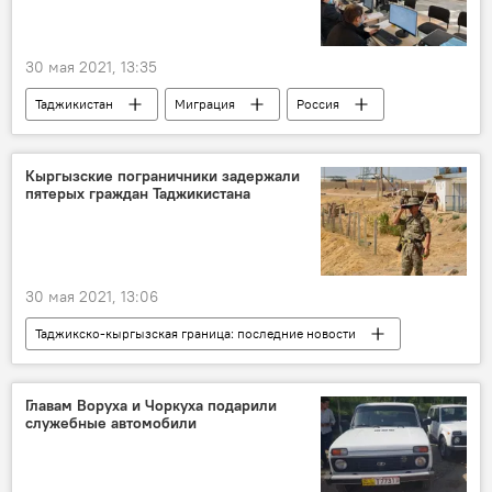
30 мая 2021, 13:35
Таджикистан
Миграция
Россия
Новости мигрантов из Центральной Азии в России
Кыргызские пограничники задержали
пятерых граждан Таджикистана
30 мая 2021, 13:06
Таджикско-кыргызская граница: последние новости
Таджикистан
Общество
граница
Кыргызстан
Происшествия, ЧП, криминал
Главам Воруха и Чоркуха подарили
служебные автомобили