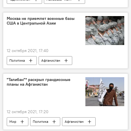
Армия и вооружение
Москва не приемлет военные базы
США в Центральной Азии
12 октября 2021, 17:40
Политика
Афганистан
Центральная Азия
МИД Таджикистана
Россия
Армия и вооружение
США
"Талибан"* раскрыл грандиозные
планы на Афганистан
военные базы
12 октября 2021, 17:20
Мир
Политика
Афганистан
талибы