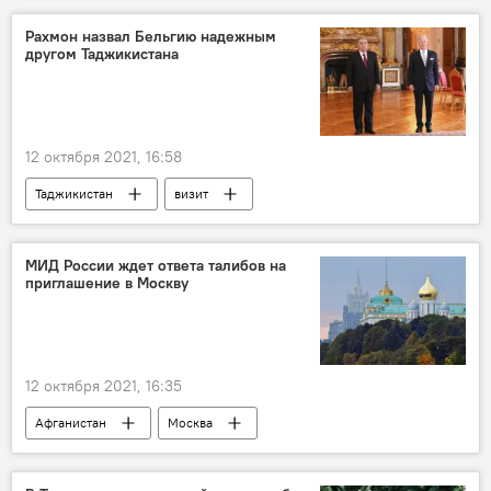
Рахмон назвал Бельгию надежным
другом Таджикистана
12 октября 2021, 16:58
Таджикистан
визит
Эмомали Рахмон
МИД России ждет ответа талибов на
приглашение в Москву
12 октября 2021, 16:35
Афганистан
Москва
Сергей Лавров
переговоры
талибы
Россия