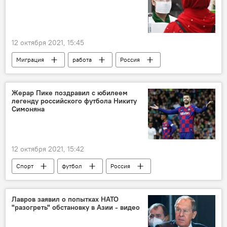
12 октября 2021, 15:45
Миграция
работа
Россия
Новости мигрантов из Центральной Азии в России
Общество
Жерар Пике поздравил с юбилеем
легенду российского футбола Никиту
Симоняна
12 октября 2021, 15:42
Спорт
футбол
Россия
Знаменитости
Лавров заявил о попытках НАТО
"разогреть" обстановку в Азии - видео