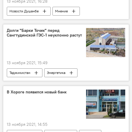
13 ноября 2021, 16:28
Новости Душанбе
Мнение
Таджикистан
Культура
Садриддин Айни
Долги "Барки Точик" перед
Сангтудинской ГЭС-1 неуклонно растут
13 ноября 2021, 15:49
Таджикистан
Энергетика
"Сангтудинская ГЭС-1"
"Барки Точик"
В Хороге появился новый банк
13 ноября 2021, 14:55