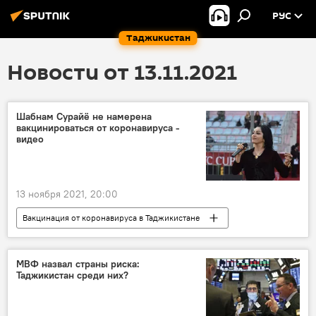
РУС
Таджикистан
Новости от 13.11.2021
Шабнам Сурайё не намерена
вакцинироваться от коронавируса -
видео
13 ноября 2021, 20:00
Вакцинация от коронавируса в Таджикистане
Таджикистан
Шабнам Сурайё
коронавирус
МВФ назвал страны риска:
Таджикистан среди них?