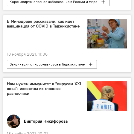
Коронавирус: опасное заболевание в России и мире
Здравоохранение
Россия
коронавирус
В Минздраве рассказали, как идет
вакцинация от COVID в Таджикистане
13 ноября 2021, 11:06
Вакцинация от коронавируса в Таджикистане
Таджикистан
Здравоохранение
коронавирус
вакцина от коронавируса
Нам нужен иммунитет к "вирусам XXI
века": известны их главные
разносчики
Виктория Никифорова
13 ноября 2021, 10:01