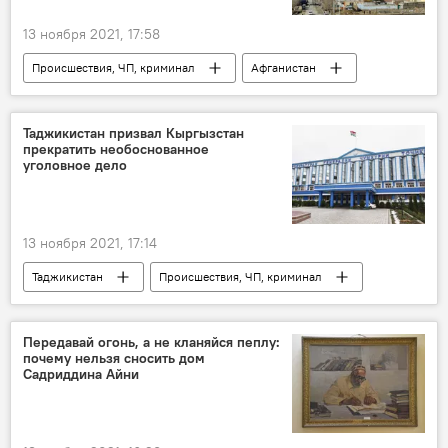
13 ноября 2021, 17:58
Происшествия, ЧП, криминал
Афганистан
Кабул
Таджикистан призвал Кыргызстан
прекратить необоснованное
уголовное дело
13 ноября 2021, 17:14
Таджикистан
Происшествия, ЧП, криминал
Таджикско-кыргызская граница: последние новости
граница
Кыргызстан
Россия
Передавай огонь, а не кланяйся пеплу:
почему нельзя сносить дом
Садриддина Айни