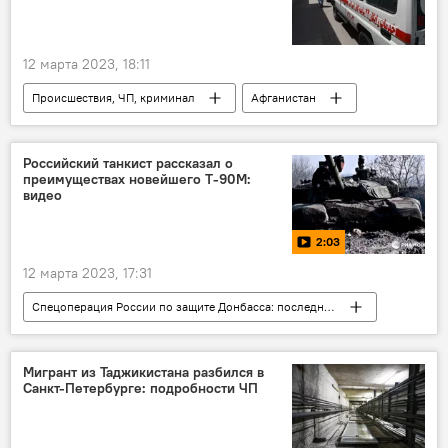
12 марта 2023, 18:11
Происшествия, ЧП, криминал
Афганистан
отравление
Российский танкист рассказал о
преимуществах новейшего Т-90М:
видео
2:03
12 марта 2023, 17:31
Спецоперация России по защите Донбасса: последние новости
Россия
танк
Украина
Армия и вооружение
Видео
Мигрант из Таджикистана разбился в
Санкт-Петербурге: подробности ЧП