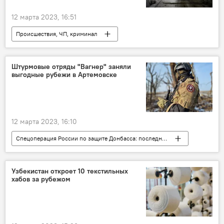
12 марта 2023, 16:51
Происшествия, ЧП, криминал
Новости мигрантов из Центральной Азии в России
смерть
Россия
Миграция
Штурмовые отряды "Вагнер" заняли
выгодные рубежи в Артемовске
Санкт-Петербург
12 марта 2023, 16:10
Спецоперация России по защите Донбасса: последние новости
Россия
Украина
Политика
конфликт
ДНР и ЛНР
Узбекистан откроет 10 текстильных
хабов за рубежом