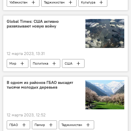
Узбекистан
Таджикистан
Культура
театр
Общество
Global Times: США активно
развязывают новую войну
12 марта 2023, 13:31
Мир
Политика
США
Китай
война
Армия и вооружение
Обзор СМИ
В одном из районов ГБАО высадят
тысячи молодых деревьев
12 марта 2023, 12:52
ГБАО
Памир
Таджикистан