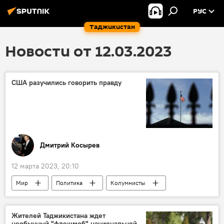
РУС
Таджикистан
Новости от 12.03.2023
США разучились говорить правду
Дмитрий Косырев
12 марта 2023, 20:10
Мир
Политика
Колумнисты
Аналитика
США
Жителей Таджикистана ждет
необычный "флешмоб" национальной