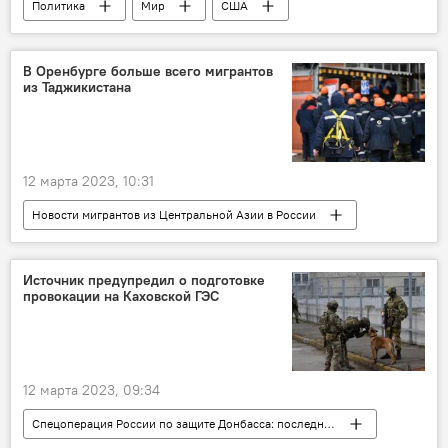
Политика
Мир
США
Центральная Азия
Колумнисты
Аналитика
СНГ
Россия
В Оренбурге больше всего мигрантов
из Таджикистана
12 марта 2023, 10:31
Новости мигрантов из Центральной Азии в России
Россия
Таджикистан
СНГ
Миграция
Общество
Источник предупредил о подготовке
провокации на Каховской ГЭС
12 марта 2023, 09:34
Спецоперация России по защите Донбасса: последние новости