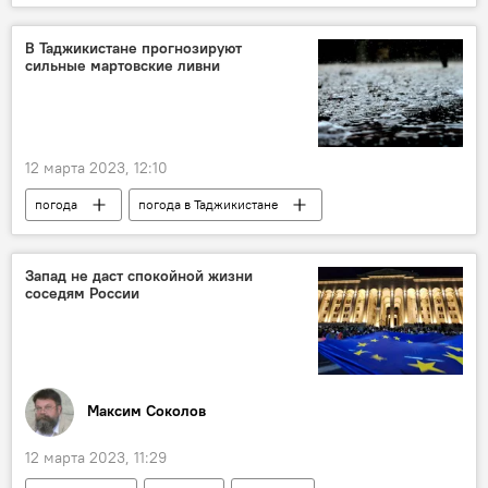
Общество
природа
плодовые деревья
сад
В Таджикистане прогнозируют
сильные мартовские ливни
12 марта 2023, 12:10
погода
погода в Таджикистане
Общество
Таджикистан
Запад не даст спокойной жизни
соседям России
Максим Соколов
12 марта 2023, 11:29