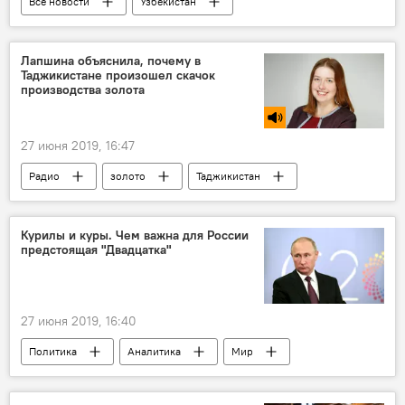
Все новости
Узбекистан
Гульнара Каримова
арест
Центральная Азия
Лапшина объяснила, почему в
Таджикистане произошел скачок
производства золота
27 июня 2019, 16:47
Радио
золото
Таджикистан
Курилы и куры. Чем важна для России
предстоящая "Двадцатка"
27 июня 2019, 16:40
Политика
Аналитика
Мир
Все новости
Россия
саммит