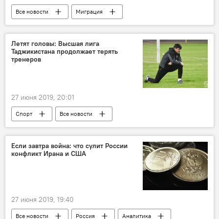
Все новости
Миграция
мошенничество
Новости мигрантов из Центральной Азии в России
Летят головы: Высшая лига
Таджикистана продолжает терять
Россия
Таджикистан
тренеров
27 июня 2019, 20:01
Спорт
Все новости
Таджикистан: свежие новости спорта
Рустам Ходжаев
футбол
Если завтра война: что сулит России
конфликт Ирана и США
Таджикистан
27 июня 2019, 19:40
Все новости
Россия
Аналитика