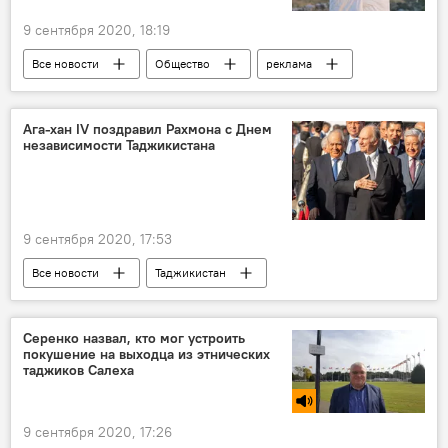
9 сентября 2020, 18:19
Все новости
Общество
реклама
Видео
Таджикистан
Ага-хан IV поздравил Рахмона с Днем
независимости Таджикистана
9 сентября 2020, 17:53
Все новости
Таджикистан
Политика
Принц Ага Хан IV
Эмомали Рахмон
Серенко назвал, кто мог устроить
покушение на выходца из этнических
таджиков Салеха
9 сентября 2020, 17:26