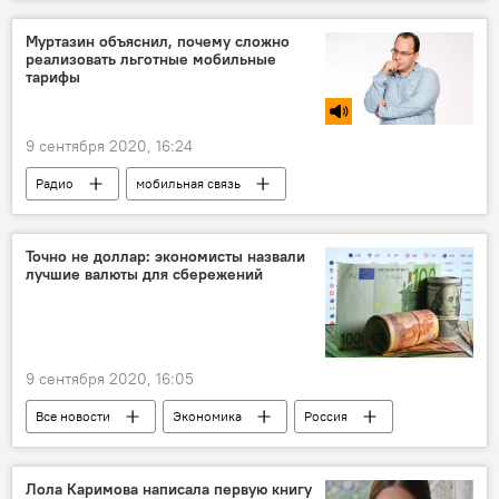
выставка
День независимости Таджикистана
Муртазин объяснил, почему сложно
реализовать льготные мобильные
Таджикистан
тарифы
9 сентября 2020, 16:24
Радио
мобильная связь
Таджикистан
Точно не доллар: экономисты назвали
лучшие валюты для сбережений
9 сентября 2020, 16:05
Все новости
Экономика
Россия
доллар
сбережения
курсы валют
Лола Каримова написала первую книгу