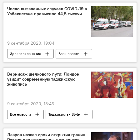
футзал
ФФТ
Таджикистан
Число выявленных случаев COVID-19 в
Узбекистане превысило 44,5 тысячи
9 сентября 2020, 19:04
Здравоохранение
Все новости
Узбекистан
коронавирус
Центральная Азия
Вернисаж шелкового пути: Лондон
увидит современную таджикскую
живопись
9 сентября 2020, 18:46
Все новости
Таджикистан Style
Культура
Мир
Лондон
выставка
Таджикистан
Лавров назвал сроки открытия границ
России для иностранных студентов