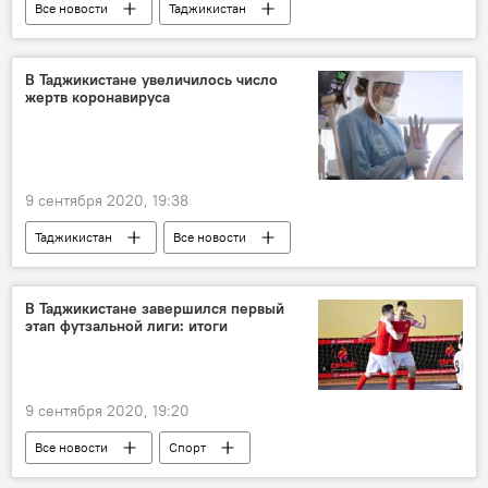
Все новости
Таджикистан
Здравоохранение
коронавирус
Коронавирус в Таджикистане: последние новости
В Таджикистане увеличилось число
жертв коронавируса
9 сентября 2020, 19:38
Таджикистан
Все новости
Здравоохранение
коронавирус
Коронавирус в Таджикистане: последние новости
В Таджикистане завершился первый
этап футзальной лиги: итоги
смерть известных людей
9 сентября 2020, 19:20
Все новости
Спорт
Таджикистан: свежие новости спорта