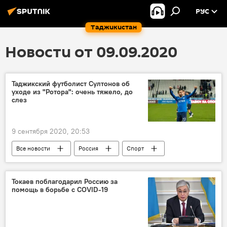
РУС
Таджикистан
Новости от 09.09.2020
Таджикский футболист Султонов об
уходе из "Ротора": очень тяжело, до
слез
9 сентября 2020, 20:53
Все новости
Россия
Спорт
футбол
интервью
Таджикистан: свежие новости спорта
Токаев поблагодарил Россию за
помощь в борьбе с COVID-19
Таджикистан