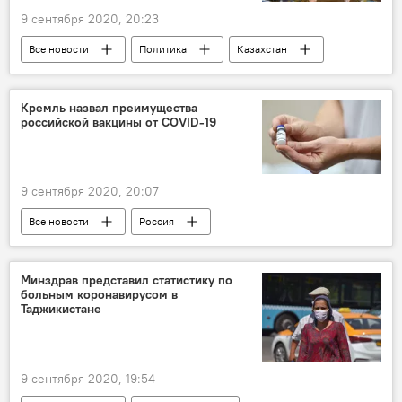
9 сентября 2020, 20:23
Все новости
Политика
Казахстан
коронавирус
Центральная Азия
Россия
Кремль назвал преимущества
российской вакцины от COVID-19
9 сентября 2020, 20:07
Все новости
Россия
Здравоохранение
коронавирус
вакцинация
Минздрав представил статистику по
больным коронавирусом в
Коронавирус: опасное заболевание в России и мире
Таджикистане
9 сентября 2020, 19:54