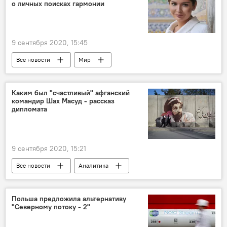
о личных поисках гармонии
9 сентября 2020, 15:45
Все новости
Мир
Каким был "счастливый" афганский
командир Шах Масуд - рассказ
дипломата
9 сентября 2020, 15:21
Все новости
Аналитика
Афганистан
убийство
Ахмад Шах Масуд
Польша предложила альтернативу
"Северному потоку - 2"