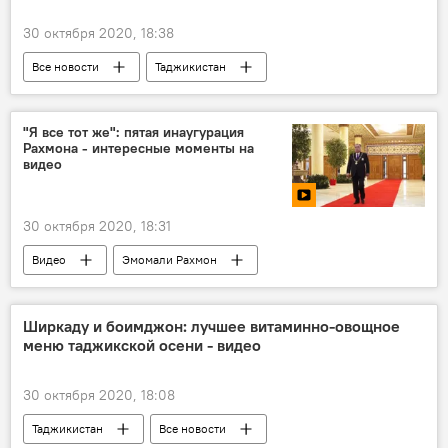
30 октября 2020, 18:38
Все новости
Таджикистан
Происшествия, ЧП, криминал
смерть известных людей
"Я все тот же": пятая инаугурация
Рахмона - интересные моменты на
Новости Худжанда и Согдийской области
видео
30 октября 2020, 18:31
Видео
Эмомали Рахмон
инаугурация
Таджикистан
Ширкаду и боимджон: лучшее витаминно-овощное
меню таджикской осени - видео
30 октября 2020, 18:08
Таджикистан
Все новости