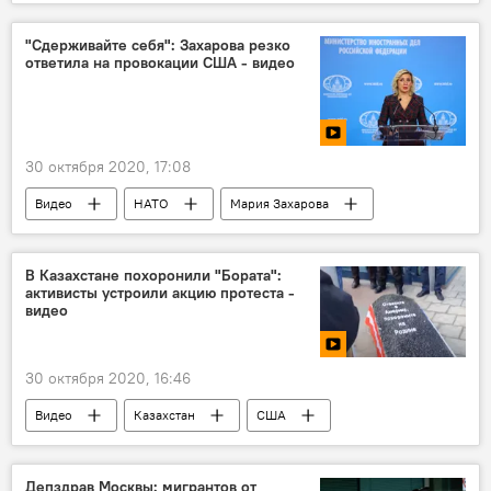
Сирия
СНГ
Россия
"Сдерживайте себя": Захарова резко
ответила на провокации США - видео
30 октября 2020, 17:08
Видео
НАТО
Мария Захарова
Россия
ракета
Мир
В Казахстане похоронили "Бората":
активисты устроили акцию протеста -
видео
30 октября 2020, 16:46
Видео
Казахстан
США
кино
протесты
Депздрав Москвы: мигрантов от