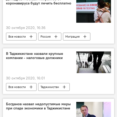
коронавируса будут лечить бесплатно
30 октября 2020, 16:36
Все новости
Россия
Миграция
Москва
лечение
Коронавирус: опасное заболевание в России и мире
В Таджикистане назвали крупные
компании - налоговые должники
Новости мигрантов из Центральной Азии в России
30 октября 2020, 16:01
Все новости
Таджикистан
Экономика
Налоговый комитет Таджикистана
налог
Богданов назвал недопустимые меры
при спаде экономики в Таджикистане