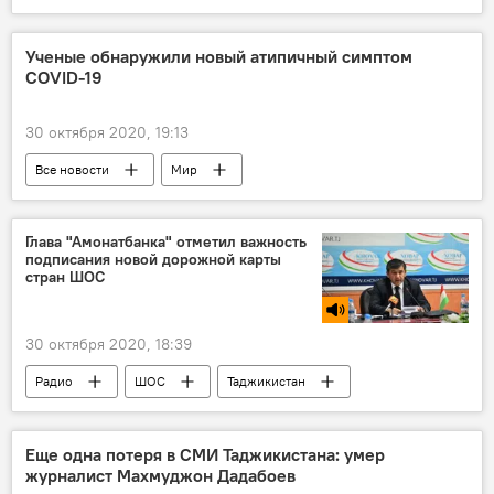
Политика
Эмомали Рахмон
Правительство России
Ученые обнаружили новый атипичный симптом
COVID-19
отставки и назначения
30 октября 2020, 19:13
Все новости
Мир
Здравоохранение
коронавирус
Коронавирус: опасное заболевание в России и мире
Глава "Амонатбанка" отметил важность
подписания новой дорожной карты
стран ШОС
30 октября 2020, 18:39
Радио
ШОС
Таджикистан
банк
Еще одна потеря в СМИ Таджикистана: умер
журналист Махмуджон Дадабоев