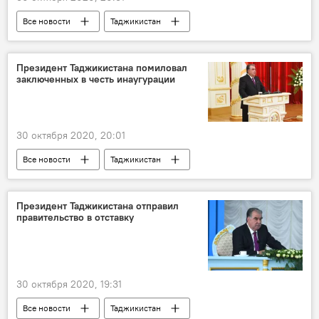
Все новости
Таджикистан
Здравоохранение
коронавирус
Коронавирус в Таджикистане: последние новости
Президент Таджикистана помиловал
заключенных в честь инаугурации
30 октября 2020, 20:01
Все новости
Таджикистан
Общество
помилование
Эмомали Рахмон
Президент Таджикистана отправил
правительство в отставку
30 октября 2020, 19:31
Все новости
Таджикистан