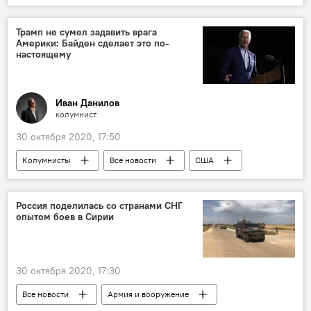
Таджикистан Style
Культура
рецепт
польза
тыква
Трамп не сумел задавить врага
Америки: Байден сделает это по-
овощи и фрукты
настоящему
Иван Данилов
колумнист
30 октября 2020, 17:50
Колумнисты
Все новости
США
выборы
Дональд Трамп
Джо Байден
Россия поделилась со странами СНГ
опытом боев в Сирии
30 октября 2020, 17:30
Все новости
Армия и вооружение