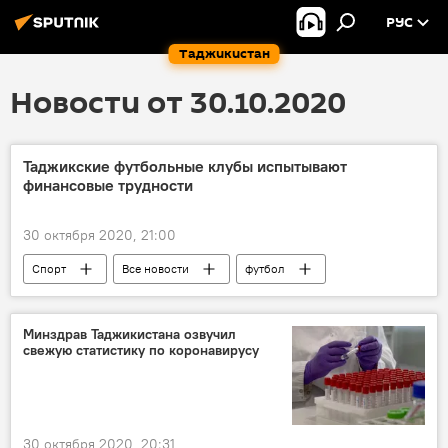
РУС
Таджикистан
Новости от 30.10.2020
Таджикские футбольные клубы испытывают
финансовые трудности
30 октября 2020, 21:00
Спорт
Все новости
футбол
Таджикистан: свежие новости спорта
Таджикистан
Минздрав Таджикистана озвучил
свежую статистику по коронавирусу
30 октября 2020, 20:31