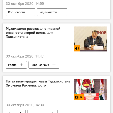
30 октября 2020, 14:55
Все новости
Таджикистан
Промышленность
Канибадам
Новости Худжанда и Согдийской области
Мухамадиев рассказал о главной
опасности второй волны для
Таджикистана
30 октября 2020, 14:47
Радио
коронавирус
Коронавирус в Таджикистане: последние новости
Таджикистан
Пятая инаугурация главы Таджикистана
Эмомали Рахмона: фото
12
30 октября 2020, 14:30