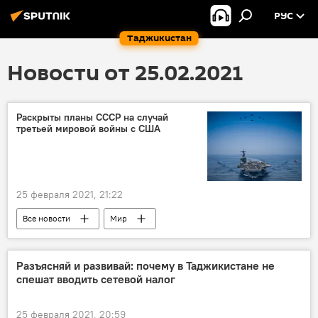
РУС
Таджикистан
Новости от 25.02.2021
Раскрыты планы СССР на случай
третьей мировой войны с США
25 февраля 2021, 21:22
Все новости
Мир
Армия и вооружение
США
СССР
третья мировая война
Разъясняй и развивай: почему в Таджикистане не
спешат вводить сетевой налог
25 февраля 2021, 20:59