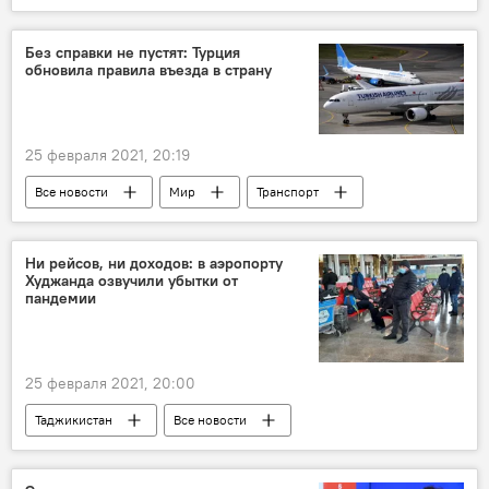
Армия и вооружение
Армения
Никол Пашинян
Без справки не пустят: Турция
обновила правила въезда в страну
25 февраля 2021, 20:19
Все новости
Мир
Транспорт
Турция
коронавирус
Коронавирус: опасное заболевание в России и мире
Ни рейсов, ни доходов: в аэропорту
Худжанда озвучили убытки от
пандемии
25 февраля 2021, 20:00
Таджикистан
Все новости
Новости Худжанда и Согдийской области
аэропорт
убытки