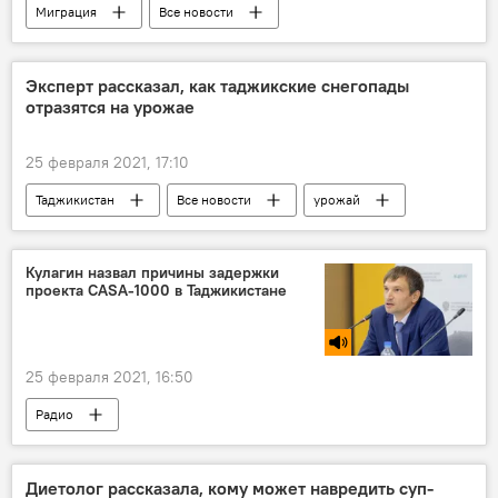
Миграция
Все новости
Новости мигрантов из Центральной Азии в России
Узбекистан
Россия
Строительство
Эксперт рассказал, как таджикские снегопады
отразятся на урожае
25 февраля 2021, 17:10
Таджикистан
Все новости
урожай
погода
сельское хозяйство
снег
Кулагин назвал причины задержки
проекта CASA-1000 в Таджикистане
25 февраля 2021, 16:50
Радио
Энергетический проект CASA-1000 стал реальностью
CASA-1000
Диетолог рассказала, кому может навредить суп-