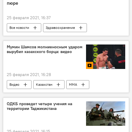
пюре
25 февраля 2021, 16:37
Все новости
Здравоохранение
питание
Мумин Шамсов молниеносным ударом
вырубил казахского борца: видео
25 февраля 2021, 16:28
Видео
Казахстан
ММА
Таджикистан: свежие новости спорта
Таджикистан
Спорт
ОДКБ проведет четыре учения на
территории Таджикистана
25 февраля 2021, 16:15