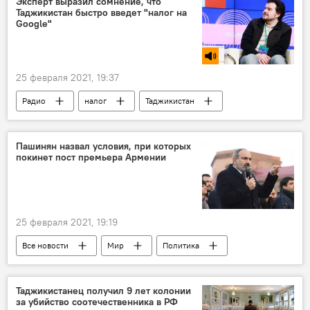
Эксперт выразил сомнение, что
Таджикистан быстро введет "налог на
Google"
25 февраля 2021, 19:37
Радио
налог
Таджикистан
Пашинян назвал условия, при которых
покинет пост премьера Армении
25 февраля 2021, 19:19
Все новости
Мир
Политика
Армения
Никол Пашинян
Таджикистанец получил 9 лет колонии
за убийство соотечественника в РФ