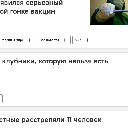
оявился серьезный
ой гонке вакцин
 России и мире
Все новости
Мир
онавируса
вакцина "Спутник V"
коронавирус
 клубники, которую нельзя есть
стные расстреляли 11 человек