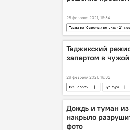
28 февраля 2021, 16:34
Теракт на "Северных потоках - 2": п
Проект "Северный поток"
Г
Таджикский режис
запертом в чужой
28 февраля 2021, 16:02
Все новости
Культура
Дождь и туман из
накрыло разрушит
фото