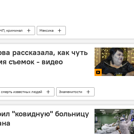
 ЧП, криминал
Мексика
ва рассказала, как чуть
мя съемок - видео
смерть известных людей
Знаменитости
оил "ковидную" больницу
ана