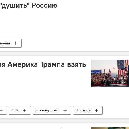
"душить" Россию
пония
ая Америка Трампа взять
США
Дональд Трамп
Политика