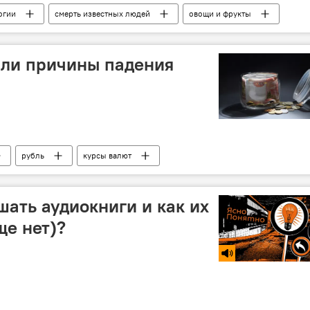
огии
смерть известных людей
овощи и фрукты
или причины падения
рубль
курсы валют
шать аудиокниги и как их
щe нет)?