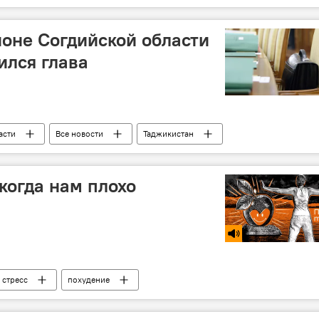
оне Согдийской области
ился глава
асти
Все новости
Таджикистан
когда нам плохо
стресс
похудение