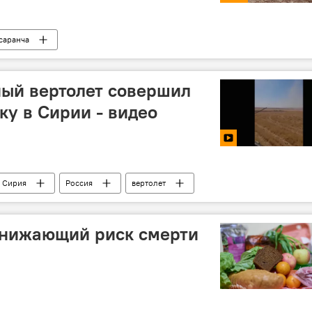
саранча
ный вертолет совершил
ку в Сирии - видео
Сирия
Россия
вертолет
снижающий риск смерти