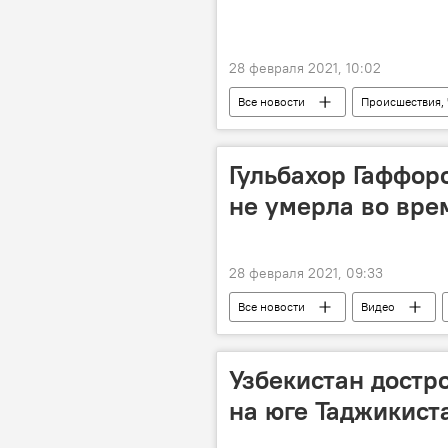
28 февраля 2021, 10:02
Все новости
Происшествия,
Гульбахор Гаффоро
не умерла во вре
28 февраля 2021, 09:33
Все новости
Видео
Узбекистан достр
на юге Таджикист