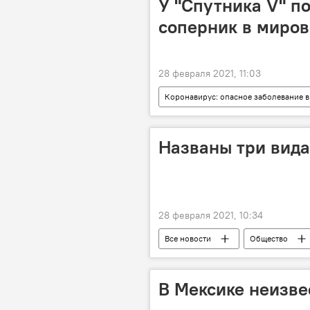
У "Спутника V" п
соперник в миров
28 февраля 2021, 11:03
Коронавирус: опасное заболевание в
вакцинация
вакцина от кор
Названы три вида
28 февраля 2021, 10:34
Все новости
Общество
В Мексике неизве