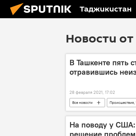
Таджикистан
Новости от 
В Ташкенте пять с
отравившись неи
28 февраля 2021, 17:02
Все новости
Происшествия,
студенты
смерть известных
На поводу у США:
решение проблем 