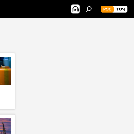
РУС
ТОҶ