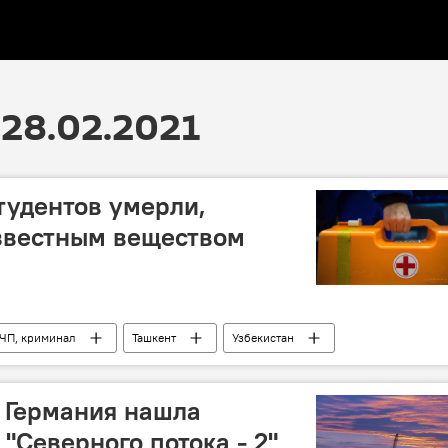
28.02.2021
тудентов умерли,
звестным веществом
 ЧП, криминал
Ташкент
Узбекистан
 людей
 Германия нашла
"Северного потока - 2"