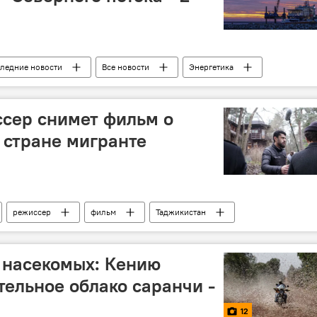
оследние новости
Все новости
Энергетика
ермания
США
Россия
сер снимет фильм о
 стране мигранте
режиссер
фильм
Таджикистан
 насекомых: Кению
ельное облако саранчи -
12