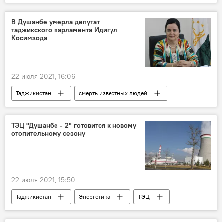
Эмомали Рахмон
Армия и вооружение
В Душанбе умерла депутат
таджикского парламента Идигул
Косимзода
22 июля 2021, 16:06
Таджикистан
смерть известных людей
коронавирус
ТЭЦ "Душанбе - 2" готовится к новому
отопительному сезону
22 июля 2021, 15:50
Таджикистан
Энергетика
ТЭЦ
Новости Душанбе