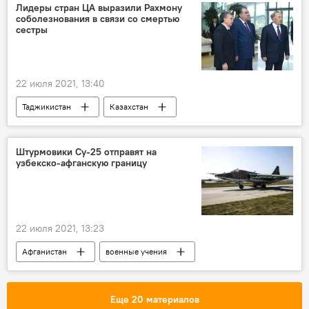
Лидеры стран ЦА выразили Рахмону
соболезнования в связи со смертью
сестры
22 июля 2021, 13:40
Таджикистан
Казахстан
Туркменистан
Узбекистан
Нурсултан Назарбаев
Эмомали Рахмон
Штурмовики Су-25 отправят на
узбекско-афганскую границу
22 июля 2021, 13:23
Афганистан
военные учения
Россия
Армия и вооружение
Еще 20 материалов