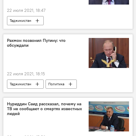
22 июля 2021, 18:47
Таджикистан
Афганистан и Таджикистан: новости на границе
Центральная Азия
военные учения
Рахмон позвонил Путину: что
обсуждали
Россия
Армия и вооружение
22 июля 2021, 18:15
Таджикистан
Политика
Владимир Путин
переговоры
Россия
Эмомали Рахмон
Нуриддин Саид рассказал, почему на
ТВ не сообщают о смертях известных
Афганистан и Таджикистан: новости на границе
людей