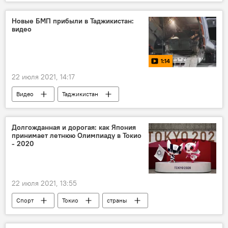
Армия и вооружение
Новые БМП прибыли в Таджикистан:
видео
1:14
22 июля 2021, 14:17
Видео
Таджикистан
201-я РВБ в Таджикистане
Армия и вооружение
Долгожданная и дорогая: как Япония
принимает летнюю Олимпиаду в Токио
- 2020
22 июля 2021, 13:55
Спорт
Токио
страны
участники
Олимпиада - 2024