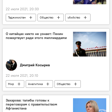
22 июля 2021, 20:33
Таджикистан
Общество
убийство
Происшествия, ЧП, криминал
Рудаки
О китайцах никто не узнает: Пекин
пожертвует ради этого миллиардами
Дмитрий Косырев
22 июля 2021, 20:10
Мир
Аналитика
Общество
Китай
Наука и технологии
Колумнисты
Захарова: талибы готовы к
переговорам с правительством
Афганистана