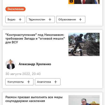
Эксклюзив
Видео
Таджикистан
Образование
учителя
"Контрнаступление" под Николаевом:
требование Запада и "огневой мешок"
для ВСУ
Александр Хроленко
30 августа 2022, 20:40
Колумнисты
Аналитика
Армия и вооружение
Украина
Россия
Рахмон призвал выполнять все меры
соцподдержки населения