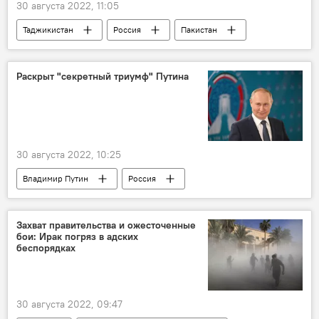
30 августа 2022, 11:05
Таджикистан
Россия
Пакистан
Экономика
хлопок
Раскрыт "секретный триумф" Путина
30 августа 2022, 10:25
Владимир Путин
Россия
Обзор СМИ
сельское хозяйство
Италия
Политика
Захват правительства и ожесточенные
бои: Ирак погряз в адских
беспорядках
30 августа 2022, 09:47