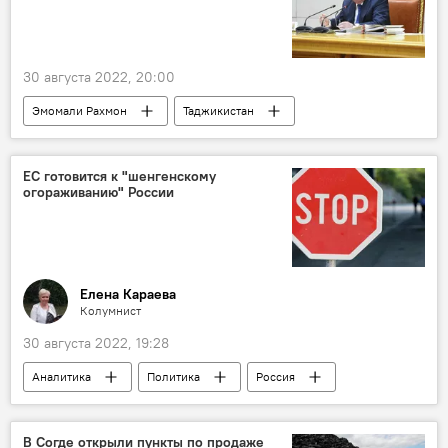
30 августа 2022, 20:00
Эмомали Рахмон
Таджикистан
социальная защита
ЕС готовится к "шенгенскому
огораживанию" России
Елена Караева
Колумнист
30 августа 2022, 19:28
Аналитика
Политика
Россия
виза
Колумнисты
Мир
В Согде открыли пункты по продаже