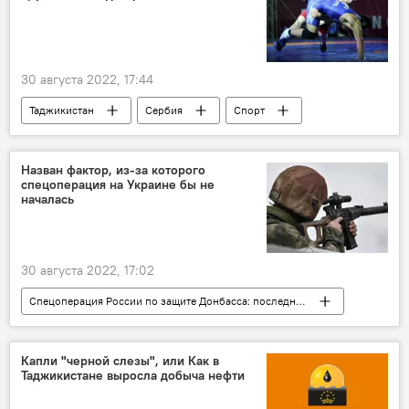
30 августа 2022, 17:44
Таджикистан
Сербия
Спорт
Таджикистан: свежие новости спорта
Назван фактор, из-за которого
спецоперация на Украине бы не
началась
30 августа 2022, 17:02
Спецоперация России по защите Донбасса: последние новости
Россия
Армия и вооружение
Политика
Украина
НАТО
Капли "черной слезы", или Как в
Таджикистане выросла добыча нефти