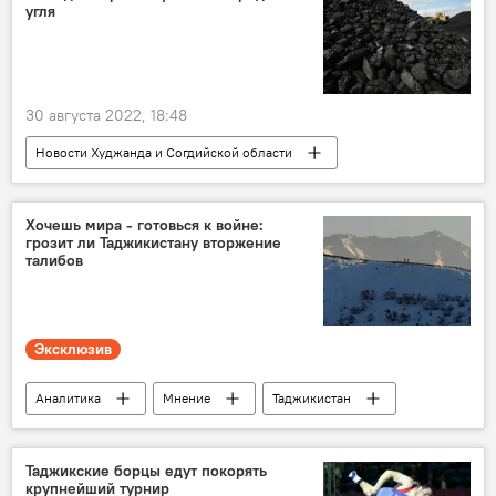
угля
30 августа 2022, 18:48
Новости Худжанда и Согдийской области
уголь
Промышленность
Хочешь мира - готовься к войне:
грозит ли Таджикистану вторжение
талибов
Эксклюзив
Аналитика
Мнение
Таджикистан
Мир
Россия
Центральная Азия
Афганистан
Политика
Таджикские борцы едут покорять
крупнейший турнир