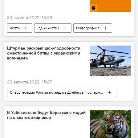
30 августа 2022, 16:26
нефть
Таджикистан
Инфографика
Промышленность
Штурман раскрыл шок-подробности
ожесточенной битвы с украинскими
военными
30 августа 2022, 15:47
Спецоперация России по защите Донбасса: последние новости
Украина
Россия
Минобороны России
Армия и вооружение
В Узбекистане будут бороться с модой
на опасных хищников