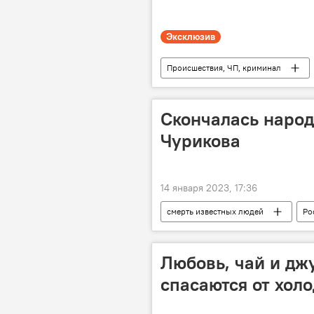
Эксклюзив
Происшествия, ЧП, криминал
КЧС Таджикистана
волк
Скончалась народ
Чурикова
14 января 2023, 17:36
смерть известных людей
Ро
Общество
Любовь, чай и дж
спасаются от холо