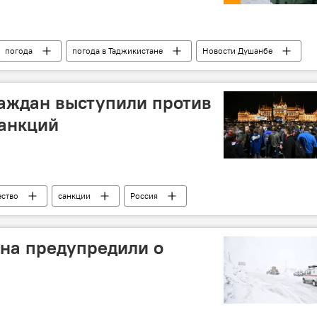
погода
погода в Таджикистане
Новости Душанбе
аждан выступили против
санкций
ство
санкции
Россия
на предупредили о