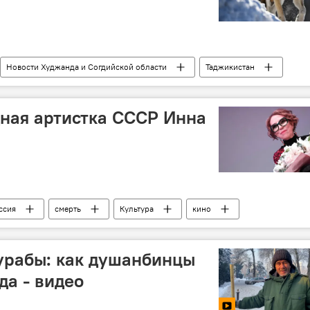
Новости Худжанда и Согдийской области
Таджикистан
ная артистка СССР Инна
ссия
смерть
Культура
кино
урабы: как душанбинцы
да - видео