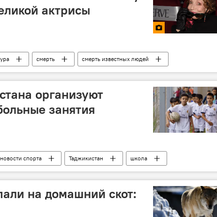
великой актрисы
тура
смерть
смерть известных людей
стана организуют
больные занятия
 новости спорта
Таджикистан
школа
пали на домашний скот: