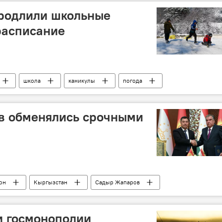
продлили школьные
расписание
школа
каникулы
погода
озы
в обменялись срочными
он
Кыргызстан
Садыр Жапаров
и госмонополии