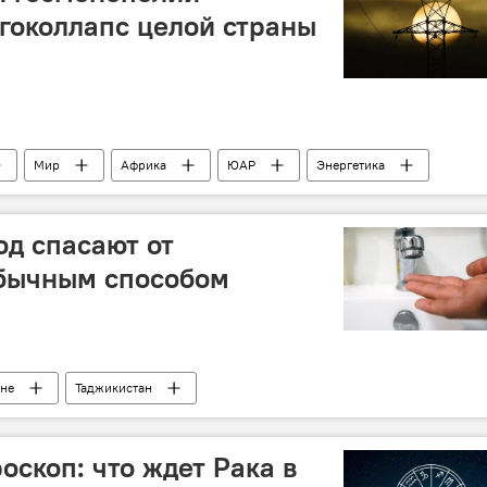
гоколлапс целой страны
Мир
Африка
ЮАР
Энергетика
од спасают от
бычным способом
ане
Таджикистан
асти
Общество
морозы
оскоп: что ждет Рака в