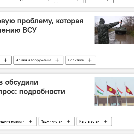
вую проблему, которая
лению ВСУ
Армия и вооружение
Политика
в обсудили
рос: подробности
ледние новости
Таджикистан
Кыргызстан
паров