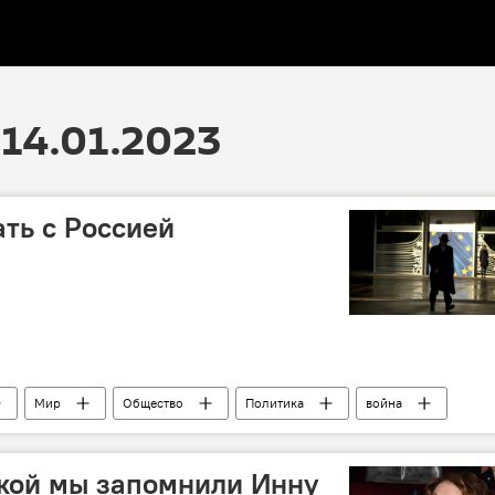
14.01.2023
ать с Россией
Мир
Общество
Политика
война
акой мы запомнили Инну