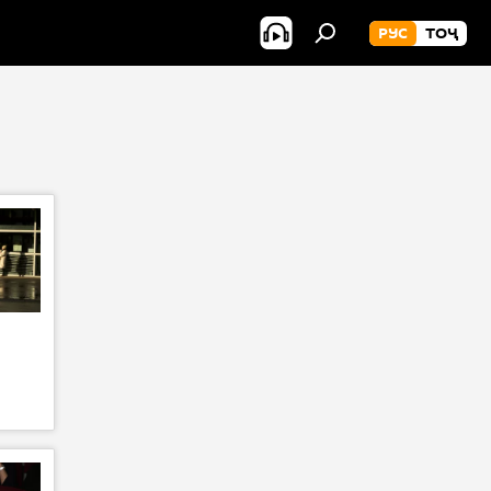
РУС
ТОҶ