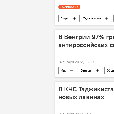
Эксклюзив
Видео
Таджикистан
морозы
снег
В Венгрии 97% гр
антироссийских 
14 января 2023, 16:30
Мир
Венгрия
Обще
В КЧС Таджикиста
новых лавинах