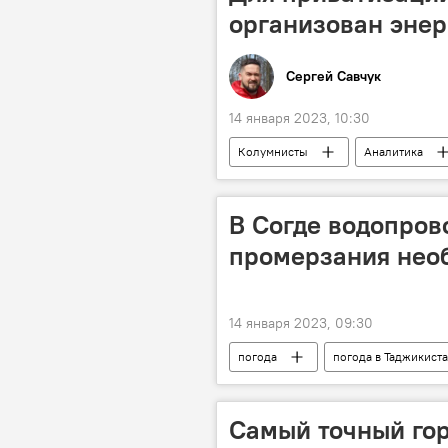
организован энер
Сергей Савчук
14 января 2023, 10:30
Колумнисты
Аналитика
кризис
В Согде водопров
промерзания нео
14 января 2023, 09:30
погода
погода в Таджикист
Новости Худжанда и Согдийской обл
Самый точный гор