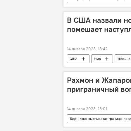
Политика
ООН
В США назвали но
помешает наступ
14 января 2023, 13:42
США
Мир
Украина
Рахмон и Жапаро
приграничный воп
14 января 2023, 13:01
Таджикско-кыргызская граница: пос
Эмомали Рахмон
Садыр Жа