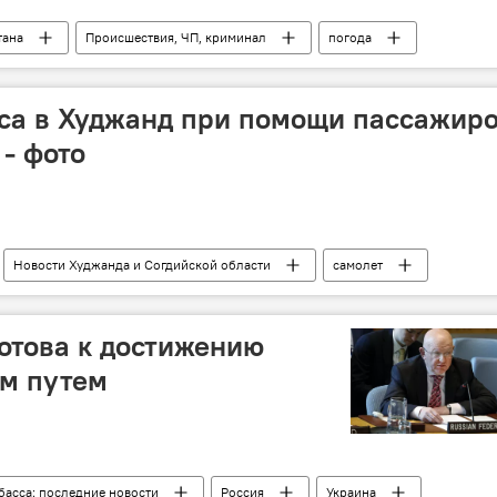
тана
Происшествия, ЧП, криминал
погода
ины
морозы
са в Худжанд при помощи пассажир
- фото
Новости Худжанда и Согдийской области
самолет
П, криминал
готова к достижению
м путем
басса: последние новости
Россия
Украина