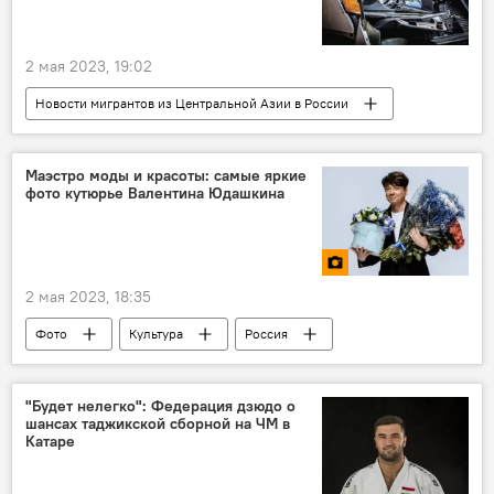
2 мая 2023, 19:02
Новости мигрантов из Центральной Азии в России
Происшествия, ЧП, криминал
Таджикистан
Россия
ДТП и аварии
Маэстро моды и красоты: самые яркие
фото кутюрье Валентина Юдашкина
2 мая 2023, 18:35
Фото
Культура
Россия
мода
смерть известных людей
"Будет нелегко": Федерация дзюдо о
шансах таджикской сборной на ЧМ в
Катаре