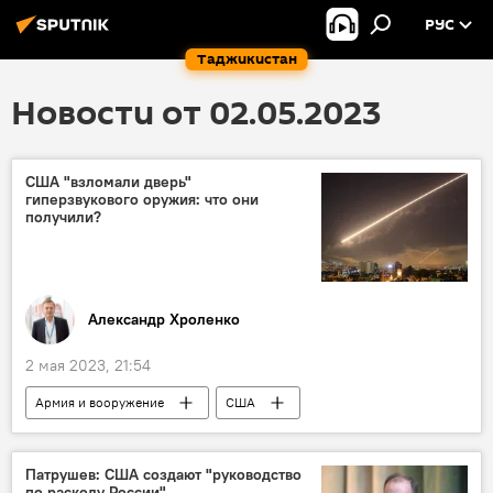
РУС
Таджикистан
Новости от 02.05.2023
США "взломали дверь"
гиперзвукового оружия: что они
получили?
Александр Хроленко
2 мая 2023, 21:54
Армия и вооружение
США
Политика
Аналитика
Колумнисты
Патрушев: США создают "руководство
по расколу России"