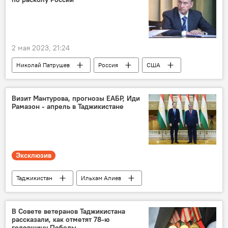
2 мая 2023, 21:24
Николай Патрушев
Россия
США
Политика
Визит Мантурова, прогнозы ЕАБР, Иди
Рамазон - апрель в Таджикистане
Эксклюзив
Таджикистан
Ильхам Алиев
Аналитика
Политика
Экономика
Денис Мантуров
Россия
В Совете ветеранов Таджикистана
рассказали, как отметят 78-ю
годовщину Победы