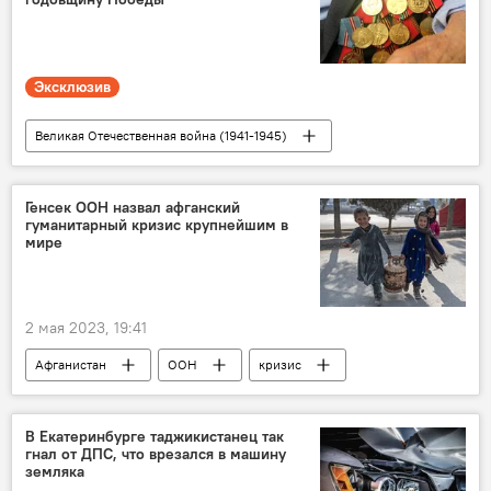
Эксклюзив
Великая Отечественная война (1941-1945)
9 мая - День Победы в Великой Отечественной войне
праздник
Таджикистан
Общество
Генсек ООН назвал афганский
гуманитарный кризис крупнейшим в
мире
2 мая 2023, 19:41
Афганистан
ООН
кризис
Мир
Общество
В Екатеринбурге таджикистанец так
гнал от ДПС, что врезался в машину
земляка