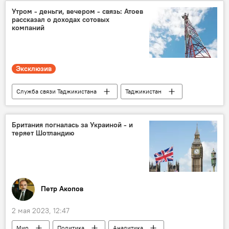
Минсельхоз Таджикистана
Таджикистан
Утром - деньги, вечером - связь: Атоев
рассказал о доходах сотовых
компаний
Эксклюзив
Служба связи Таджикистана
Таджикистан
Общество
мобильная связь
интернет
Британия погналась за Украиной - и
теряет Шотландию
Петр Акопов
2 мая 2023, 12:47
Мир
Политика
Аналитика