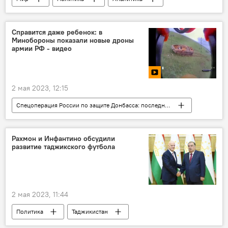
Россия
Великобритания
Колумнисты
Справится даже ребенок: в
Минобороны показали новые дроны
армии РФ - видео
2 мая 2023, 12:15
Спецоперация России по защите Донбасса: последние новости
Видео
конфликт
Армия и вооружение
Россия
Рахмон и Инфантино обсудили
развитие таджикского футбола
2 мая 2023, 11:44
Политика
Таджикистан
Эмомали Рахмон
ФИФА
Спорт