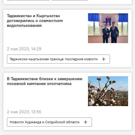
футбол
Таджикистан: свежие новости спорта
Таджикистан и Кыргызстан
договорились о совместном
водопользовании
2 мая 2023, 14:29
Таджикско-кыргызская граница: последние новости
Таджикистан
Кыргызстан
граница
Новости Худжанда и Согдийской области
В Таджикистане близки к завершению
посевной кампании хлопчатника
2 мая 2023, 13:56
Новости Худжанда и Согдийской области
хлопок
урожай