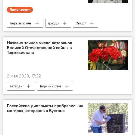
Эксклюзив
Таджикистан
дзюдо
Спорт
чемпионат
Таджикистан: свежие новости спорта
Названо точное число ветеранов
Великой Отечественной войны в
Таджикистане
2 мая 2023, 17:22
ветеран
Таджикистан
9 мая - День Победы в Великой Отечественной войне
Общество
Российские дипломаты прибрались на
могилах ветеранов в Бустоне