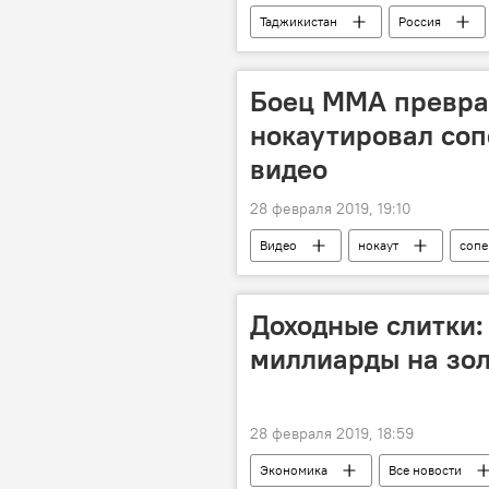
Таджикистан
Россия
Боец MMA превра
нокаутировал соп
видео
28 февраля 2019, 19:10
Видео
нокаут
сопе
Доходные слитки:
миллиарды на зол
28 февраля 2019, 18:59
Экономика
Все новости