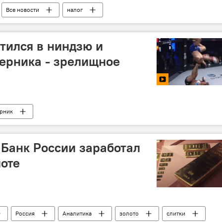
Все новости
налог
тился в ниндзю и
ерника - зрелищное
рник
 Банк России заработал
оте
Россия
Аналитика
золото
слитки