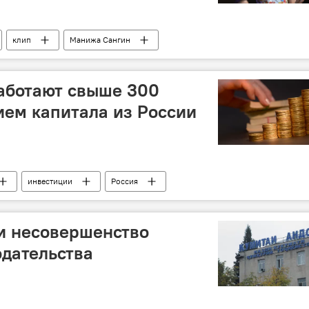
клип
Манижа Сангин
аботают свыше 300
ием капитала из России
инвестиции
Россия
и несовершенство
одательства