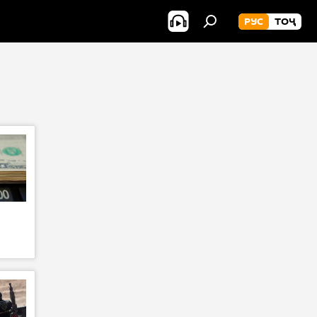
РУС
ТОҶ