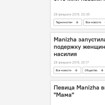
28 февраля 2019, 20:35
Таджикистан
Все новости
дорога
танк
Manizha запустил
подержку женщин
насилия
28 февраля 2019, 20:17
Все новости
Общество
Певица Manizha в
"Мама"