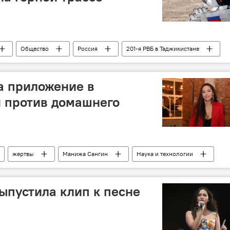
Общество
Россия
201-я РВБ в Таджикистане
а приложение в
 против домашнего
жертвы
Манижа Сангин
Наука и технологии
ыпустила клип к песне