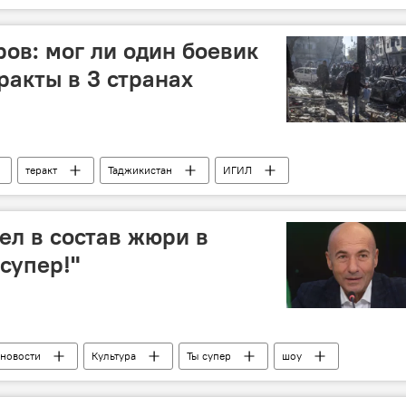
ов: мог ли один боевик
ракты в 3 странах
теракт
Таджикистан
ИГИЛ
ел в состав жюри в
супер!"
 новости
Культура
Ты супер
шоу