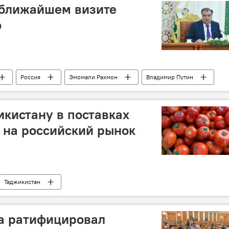
 ближайшем визите
ю
Россия
Эмомали Рахмон
Владимир Путин
кистану в поставках
 на российский рынок
Таджикистан
на ратифицировал