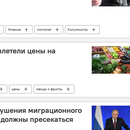
Мнение
пистолет
Колумнисты
злетели цены на
цены
овощи и фрукты
рушения миграционного
 должны пресекаться