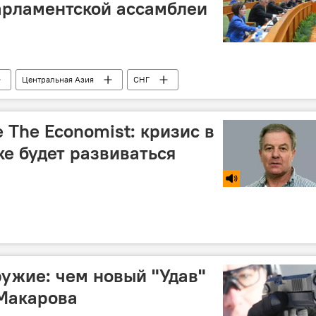
рламентской ассамблеи
Центральная Азия
СНГ
 The Economist: кризис в
е будет развиваться
ужие: чем новый "Удав"
 Макарова