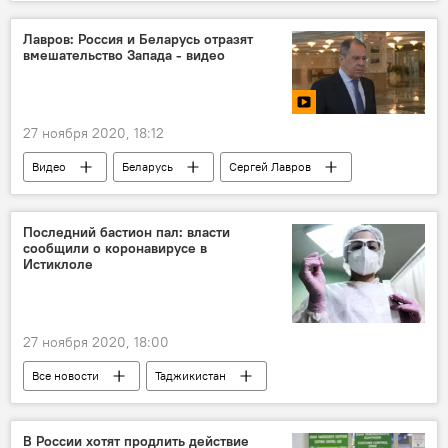
Таджикистан: свежие новости спорта
футбол
Спорт
Россия
Лавров: Россия и Беларусь отразят
вмешательство Запада - видео
Таджикистан
27 ноября 2020, 18:12
Видео
Беларусь
Сергей Лавров
Александр Лукашенко
США
Россия
Мир
Последний бастион пал: власти
сообщили о коронавирусе в
Истиклоле
27 ноября 2020, 18:00
Все новости
Таджикистан
Здравоохранение
коронавирус
Коронавирус в Таджикистане: последние новости
В России хотят продлить действие