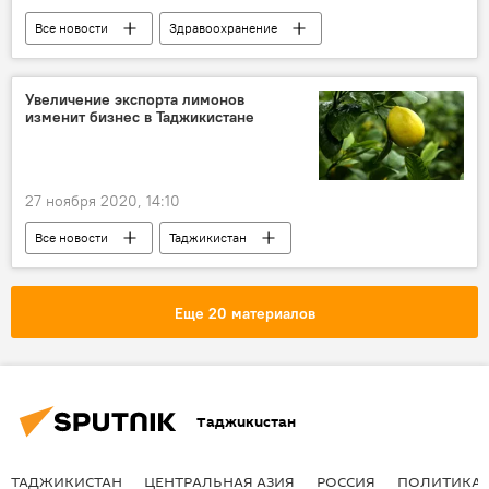
Все новости
Здравоохранение
Мир
вакцина от коронавируса
коронавирус
Увеличение экспорта лимонов
изменит бизнес в Таджикистане
Коронавирус: опасное заболевание в России и мире
Вакцинация от коронавируса в Таджикистане
Россия
СНГ
27 ноября 2020, 14:10
Все новости
Таджикистан
Промышленность
Новости Душанбе
торговля
Еще 20 материалов
Таджикистан
ТАДЖИКИСТАН
ЦЕНТРАЛЬНАЯ АЗИЯ
РОССИЯ
ПОЛИТИКА