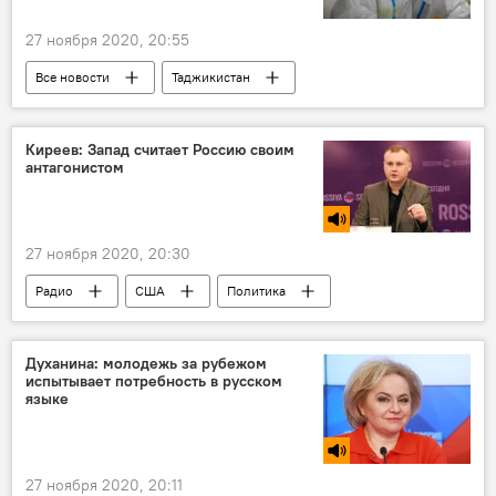
27 ноября 2020, 20:55
Все новости
Таджикистан
Здравоохранение
коронавирус
Коронавирус в Таджикистане: последние новости
Киреев: Запад считает Россию своим
антагонистом
27 ноября 2020, 20:30
Радио
США
Политика
Россия
Духанина: молодежь за рубежом
испытывает потребность в русском
языке
27 ноября 2020, 20:11