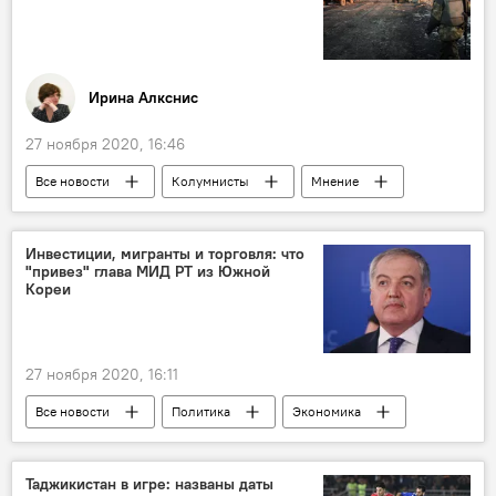
Иринa Алкснис
27 ноября 2020, 16:46
Все новости
Колумнисты
Мнение
Нагорный Карабах
Украина
Политика
Россия
Инвестиции, мигранты и торговля: что
"привез" глава МИД РТ из Южной
Кореи
27 ноября 2020, 16:11
Все новости
Политика
Экономика
Южная Корея
Сироджиддин Мухриддин
переговоры
Таджикистан
Таджикистан в игре: названы даты