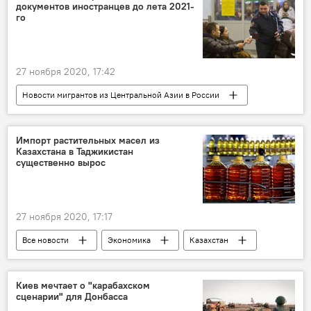
документов иностранцев до лета 2021-
го
27 ноября 2020, 17:42
Новости мигрантов из Центральной Азии в России
Россия
Все новости
Миграция
продление
МВД России
Импорт растительных масел из
Казахстана в Таджикистан
существенно вырос
27 ноября 2020, 17:17
Все новости
Экономика
Казахстан
растительное масло
Центральная Азия
Таджикистан
торговля
Киев мечтает о "карабахском
сценарии" для Донбасса