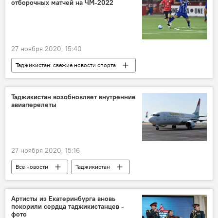
отборочных матчей на ЧМ-2022
27 ноября 2020, 15:40
Таджикистан: свежие новости спорта
Все новости
Спорт
Таджикистан
Таджикистан возобновляет внутренние
авиаперелеты
27 ноября 2020, 15:16
Все новости
Таджикистан
Транспорт
Новости Худжанда и Согдийской области
Артисты из Екатеринбурга вновь
покорили сердца таджикистанцев -
Новости Душанбе
"Сомон Эйр"
фото