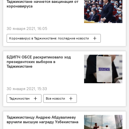
Таджикистане начнется вакцинация от
коронавируса
30 января 2021, 16:05
Коронавирус в Таджикистане: последние новости
Таджикистан
Все новости
Здравоохранение
коронавирус
БДИПЧ ОБСЕ раскритиковало ход
президентских выборов в
Вакцинация от коронавируса в Таджикистане
Таджикистане
30 января 2021, 15:33
Таджикистан
Все новости
Выборы в парламент - 2025
выборы
ОБСЕ
Таджикистанцу Андрею Абдувалиеву
вручили высшую награду Узбекистана