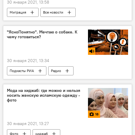
30 января 2021, 13:58
Миграция
Все новости
денежные переводы
Таджикистан
Новости мигрантов из Центральной Азии в России
"ЯсноПонятно". Мечтаю о собаке. К
чему готовиться?
30 января 2021, 13:34
Подкасты РИА
Радио
Мода на хиджаб: где можно и нельзя
носить женскую исламскую одежду -
фото
18
30 января 2021, 13:27
Фото
хиджаб