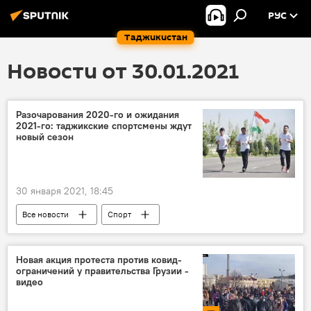
РУС
Таджикистан
Новости от 30.01.2021
Разочарования 2020-го и ожидания
2021-го: таджикские спортсмены ждут
новый сезон
30 января 2021, 18:45
Все новости
Спорт
Таджикистан: свежие новости спорта
Таджикистан
Новая акция протеста против ковид-
ограничений у правительства Грузии -
видео