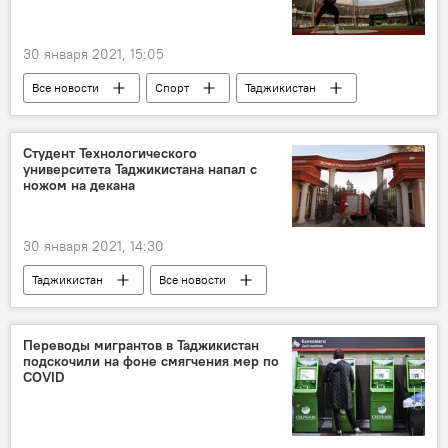
30 января 2021, 15:05
Все новости
Спорт
Таджикистан
Студент Технологического
университета Таджикистана напал с
ножом на декана
30 января 2021, 14:30
Таджикистан
Все новости
Происшествия, ЧП, криминал
университет
студенты
Переводы мигрантов в Таджикистан
подскочили на фоне смягчения мер по
COVID