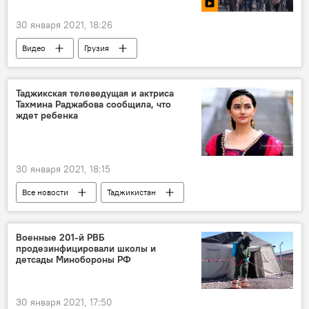
30 января 2021, 18:26
Видео
Грузия
Таджикская телеведущая и актриса
Тахмина Раджабова сообщила, что
ждет ребенка
30 января 2021, 18:15
Все новости
Таджикистан
Таджикистан Style
Культура
Знаменитости
Военные 201-й РВБ
продезинфицировали школы и
детсады Минобороны РФ
30 января 2021, 17:50