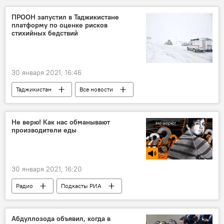
ПРООН запустил в Таджикистане
платформу по оценке рисков
стихийных бедствий
30 января 2021, 16:46
Таджикистан
Все новости
стихийные бедствия
КЧС Таджикистана
ПРООН
Не верю! Как нас обманывают
производители еды
30 января 2021, 16:20
Радио
Подкасты РИА
Абдуллозода объявил, когда в