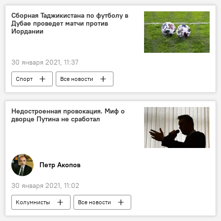
Сборная Таджикистана по футболу в
Дубае проведет матчи против
Иордании
30 января 2021, 11:37
Спорт
Все новости
Таджикистан: свежие новости спорта
футбол
Таджикистан
Недостроенная провокация. Миф о
дворце Путина не сработал
Петр Акопов
30 января 2021, 11:02
Колумнисты
Все новости