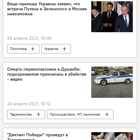
Вице-премьер Украины заявил, что
встреча Путина и Зеленского в Москве
невозможна
24 апреля 2021, 10:46
Политика
Украина
Владимир Путин
Донбасс
Россия
Владимир Зеленский
Мир
Смерть первоклассника в Душанбе:
подозреваемая призналась в убийстве
- видео
24 апреля 2021, 10:12
Таджикистан
Происшествия, ЧП, криминал
убийство
"Диктант Победы" проведут в
Таджикистане