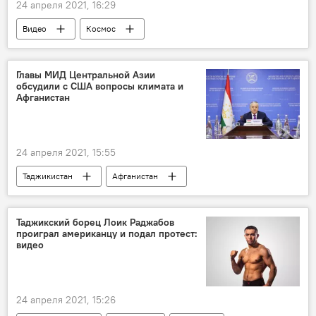
24 апреля 2021, 16:29
Видео
Космос
Главы МИД Центральной Азии
обсудили с США вопросы климата и
Афганистан
24 апреля 2021, 15:55
Таджикистан
Афганистан
Туркменистан
США
Узбекистан
МИД Таджикистана
Аральское море
Таджикский борец Лоик Раджабов
проиграл американцу и подал протест:
видео
24 апреля 2021, 15:26