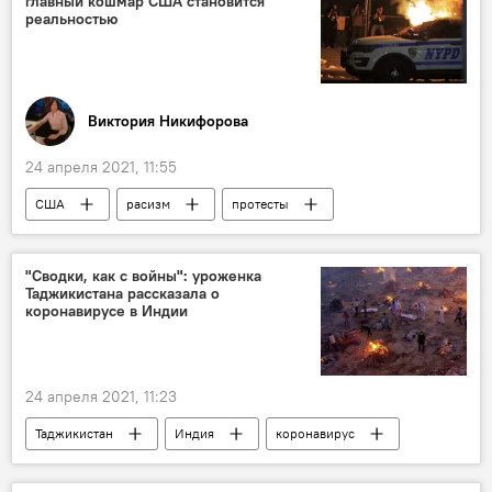
главный кошмар США становится
реальностью
Виктория Никифорова
24 апреля 2021, 11:55
США
расизм
протесты
Колумнисты
"Сводки, как с войны": уроженка
Таджикистана рассказала о
коронавирусе в Индии
24 апреля 2021, 11:23
Таджикистан
Индия
коронавирус
Коронавирус: опасное заболевание в России и мире