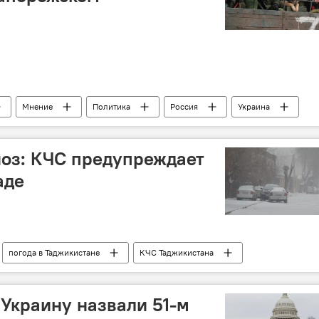
Мнение
Политика
Россия
Украина
оз: КЧС предупреждает
аде
погода в Таджикистане
КЧС Таджикистана
Украину назвали 51-м