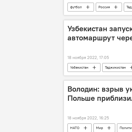
футбол
Россия
Та
Таджикистан: свежие новости спорта
Матч Россия - Таджикистан: последн
Узбекистан запус
автомаршрут чер
18 ноября 2022, 17:05
Узбекистан
Таджикистан
Володин: взрыв у
Польше приблизи
18 ноября 2022, 16:25
НАТО
Мир
Полити