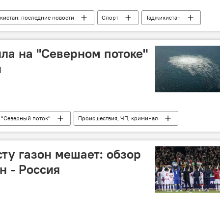
икистан: последние новости
Спорт
Таджикистан
е новости спорта
а на "Северном потоке"
и
 "Северный поток"
Происшествия, ЧП, криминал
ту газон мешает: обзор
н - Россия