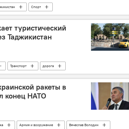
джикистан
Спорт
Мнение
ие новости
кает туристический
ез Таджикистан
Транспорт
дорога
краинской ракеты в
л конец НАТО
ка
Армия и вооружение
Вячеслав Володин