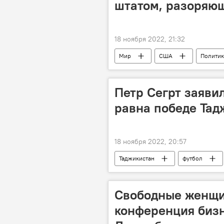
штатом, разоряю
18 ноября 2022, 21:32
Мир
США
Политик
Петр Сегрт заявил
равна победе Тад
18 ноября 2022, 20:57
Таджикистан
футбол
Матч Россия - Таджикистан: последн
Свободные женщи
конференция биз