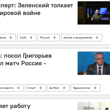
перт: Зеленский толкает
мировой войне
аина
США
Россия
Армия и вооружение
: посол Григорьев
 матч Россия -
ие новости
Спорт
футбол
Таджикистан
е новости спорта
Семен Григорьев
посол
яет работу