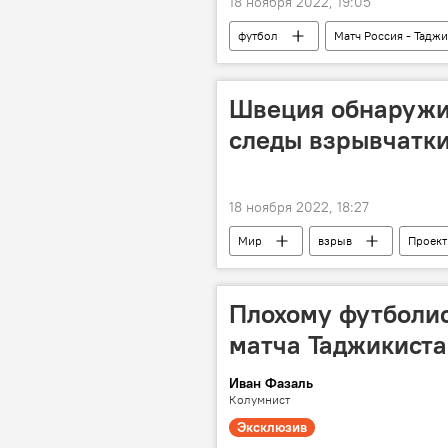
18 ноября 2022, 19:05
футбол
Матч Россия - Тадж
Россия
Таджикистан: свежи
Швеция обнаружил
следы взрывчатк
18 ноября 2022, 18:27
Мир
взрыв
Проект
газ
Плохому футболис
матча Таджикиста
Иван Фазаль
Колумнист
Эксклюзив