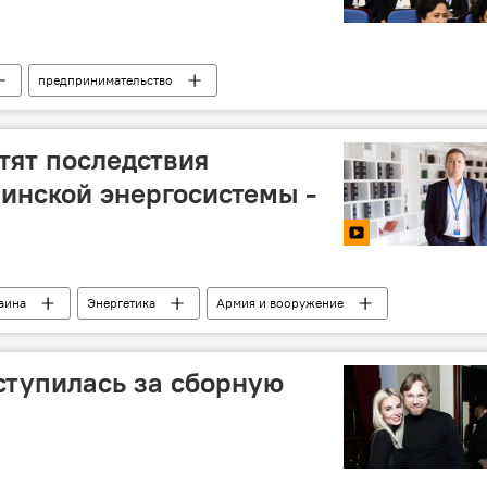
предпринимательство
тят последствия
инской энергосистемы -
аина
Энергетика
Армия и вооружение
басса: последние новости
ступилась за сборную