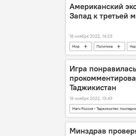
Американский экс
Запад к третьей 
18 ноября 2022, 14:23
Мир
Политика
Укр
Игра понравилась
прокомментировал
Таджикистан
18 ноября 2022, 13:43
Матч Россия - Таджикистан: последн
Россия
Таджикистан: свежи
Минздрав провер