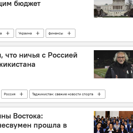
щим бюджет
а
Украина
финансы
, что ничья с Россией
жикистана
Россия
Таджикистан: свежие новости спорта
ие новости
ны Востока:
несвумен прошла в