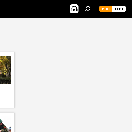
РУС
ТОҶ