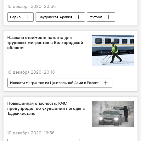
10 декабря 2020, 20:36
Радио
Саудовская Аравия
футбол
ФФТ
Рустам Эмомали
Таджикистан
Спорт
Названа стоимость патента для
трудовых мигрантов в Белгородской
области
10 декабря 2020, 20:18
Новости мигрантов из Центральной Азии в России
Россия
Миграция
патент
Повышенная опасность: КЧС
предупредил об ухудшении погоды в
Таджикистане
10 декабря 2020, 19:56