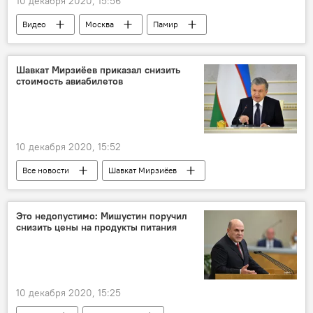
10 декабря 2020, 15:56
Видео
Москва
Памир
музей
Таджикистан Style
Россия
Таджикистан
Шавкат Мирзиёев приказал снизить
стоимость авиабилетов
10 декабря 2020, 15:52
Все новости
Шавкат Мирзиёев
Узбекистан
Туризм
Центральная Азия
Транспорт
Это недопустимо: Мишустин поручил
снизить цены на продукты питания
10 декабря 2020, 15:25