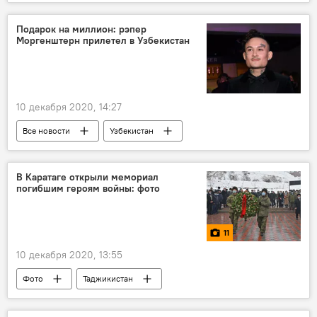
железная дорога
Центральная Азия
Подарок на миллион: рэпер
Моргенштерн прилетел в Узбекистан
10 декабря 2020, 14:27
Все новости
Узбекистан
рэп-исполнитель
В Каратаге открыли мемориал
погибшим героям войны: фото
11
10 декабря 2020, 13:55
Фото
Таджикистан
Великая Отечественная война (1941-1945)