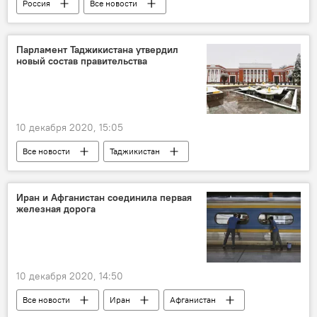
Россия
Все новости
Михаил Мишустин
цены
Экономика
Парламент Таджикистана утвердил
новый состав правительства
10 декабря 2020, 15:05
Все новости
Таджикистан
Политика
парламент
Мэр Душанбе и председатель парламента Рустам Эмомали
Иран и Афганистан соединила первая
железная дорога
Эмомали Рахмон
Правительство России
10 декабря 2020, 14:50
Все новости
Иран
Афганистан