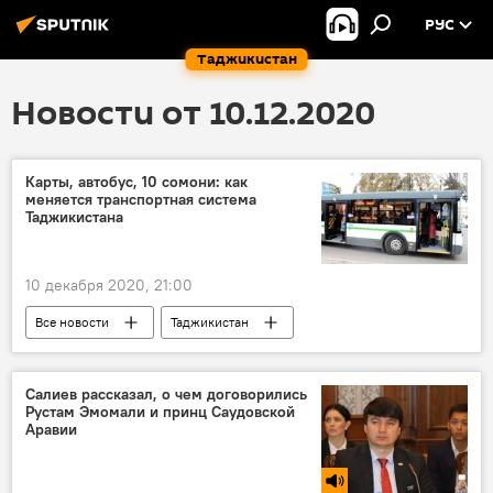
РУС
Таджикистан
Новости от 10.12.2020
Карты, автобус, 10 сомони: как
меняется транспортная система
Таджикистана
10 декабря 2020, 21:00
Все новости
Таджикистан
Общество
Транспорт
Новости Худжанда и Согдийской области
Салиев рассказал, о чем договорились
Рустам Эмомали и принц Саудовской
Аравии