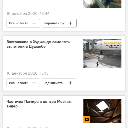
10 декабря 2020, 16:44
Все новости
коронавирус
Узбекистан
Застрявшие в Худжанде самолеты
вылетели в Душанбе
10 декабря 2020, 16:18
Все новости
Таджикистан
Транспорт
Новости Худжанда и Согдийской области
Частичка Памира в центре Москвы:
видео
Новости Душанбе