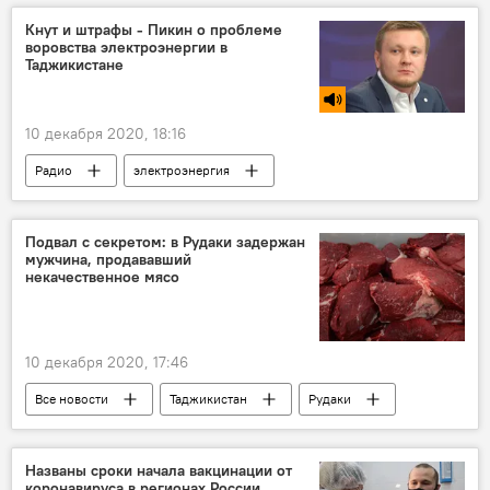
Новый год
цены
Аналитика
Кнут и штрафы - Пикин о проблеме
воровства электроэнергии в
Россия
Таджикистан
Таджикистане
10 декабря 2020, 18:16
Радио
электроэнергия
Таджикистан
Подвал с секретом: в Рудаки задержан
мужчина, продававший
некачественное мясо
10 декабря 2020, 17:46
Все новости
Таджикистан
Рудаки
мясо
Происшествия, ЧП, криминал
Названы сроки начала вакцинации от
коронавируса в регионах России