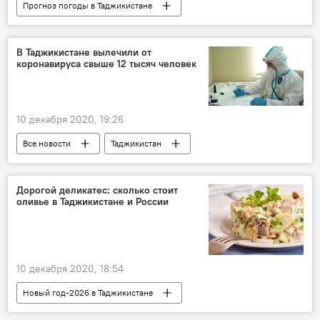
Прогноз погоды в Таджикистане
Все новости
Таджикистан
КЧС Таджикистана
погода
В Таджикистане вылечили от
коронавируса свыше 12 тысяч человек
10 декабря 2020, 19:26
Все новости
Таджикистан
Здравоохранение
коронавирус
Коронавирус в Таджикистане: последние новости
Дорогой деликатес: сколько стоит
оливье в Таджикистане и России
10 декабря 2020, 18:54
Новый год-2026 в Таджикистане
Все новости
Общество
оливье