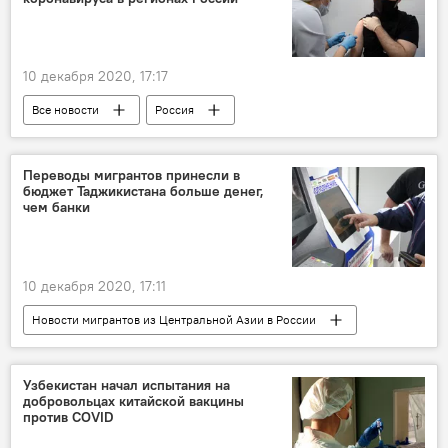
10 декабря 2020, 17:17
Все новости
Россия
Здравоохранение
Коронавирус: опасное заболевание в России и мире
Переводы мигрантов принесли в
бюджет Таджикистана больше денег,
чем банки
10 декабря 2020, 17:11
Новости мигрантов из Центральной Азии в России
Все новости
Экономика
Миграция
денежные переводы
Таджикистан
Узбекистан начал испытания на
добровольцах китайской вакцины
против COVID