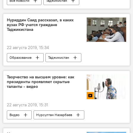
Все новости
Таджикистан
Культура
Общество
праздник
Новости Душанбе
Нуриддин Саид рассказал, в каких
вузах РФ учатся граждане
День независимости Таджикистана
Таджикистана
22 августа 2019, 15:34
Образование
Таджикистан
Все новости
вузы
студенты
Творчество на высшем уровне: как
президенты проявляют скрытые
таланты - видео
22 августа 2019, 15:31
Видео
Нурсултан Назарбаев