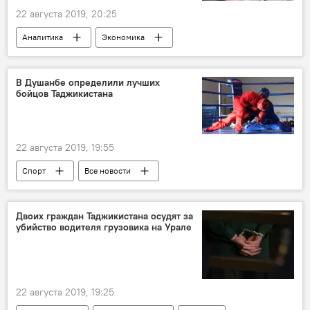
22 августа 2019, 20:25
Аналитика
Экономика
Все новости
В Душанбе определили лучших
бойцов Таджикистана
22 августа 2019, 19:55
Спорт
Все новости
Таджикистан: свежие новости спорта
универсальный бой
Таджикистан
Двоих граждан Таджикистана осудят за
убийство водителя грузовика на Урале
22 августа 2019, 19:25