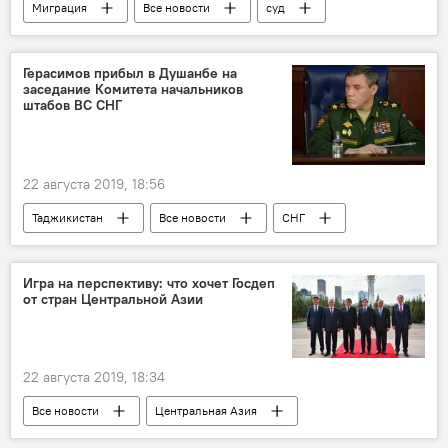
Миграция
Все новости
суд
убийство
Таджикистан
Герасимов прибыл в Душанбе на
заседание Комитета начальников
штабов ВС СНГ
22 августа 2019, 18:56
Таджикистан
Все новости
СНГ
Новости Душанбе
Игра на перспективу: что хочет Госдеп
от стран Центральной Азии
22 августа 2019, 18:34
Все новости
Центральная Азия
США
Дональд Трамп
Узбекистан