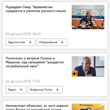
Таджикистан
Нуриддин Саид: Таджикистан
нуждается в учителях русского языка
22 августа 2019, 18:02
Таджикистан
Образование
Все новости
учителя
русский язык
школа
Политолог о встрече Путина и
Макрона: над санкциями "раздается
погребальный звон"
22 августа 2019, 17:54
Радио
Владимир Путин
Эмманюэль Макрон
санкции
Автоэксперт объяснил, от чего зависит
успех Ravon на российском рынке