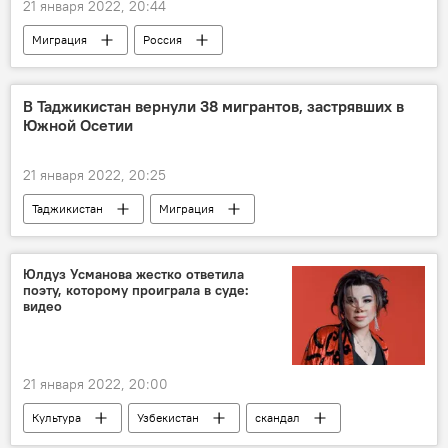
21 января 2022, 20:44
Миграция
Россия
Новости мигрантов из Центральной Азии в России
Общество
В Таджикистан вернули 38 мигрантов, застрявших в
Южной Осетии
21 января 2022, 20:25
Таджикистан
Миграция
Южная Осетия
Юлдуз Усманова жестко ответила
поэту, которому проиграла в суде:
видео
21 января 2022, 20:00
Культура
Узбекистан
скандал
Юлдуз Усманова
Знаменитости