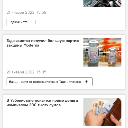
21 января 2022, 15:58
Таджикистан
Новости Худжанда и Согдийской области
Таджикистан получил большую партию
вакцины Moderna
21 января 2022, 15:35
Вакцинация от коронавируса в Таджикистане
Таджикистан
Здравоохранение
коронавирус
вакцина от коронавируса
В Узбекистане появятся новые деньги
номиналом 200 тысяч сумов