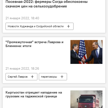
Посевная-2022: фермеры Согда обеспокоены
скачком цен на сельхозудобрения
21 января 2022, 18:40
Новости Худжанда и Согдийской области
сельское хозяйство
Таджикистан
"Промежуточная" встреча Лаврова и
Блинкена: итоги
21 января 2022, 18:26
Сергей Лавров
переговоры
Энтони Блинкен
Мир
Политика
США
Россия
Кыргызстан отрицает нападение на
грузовик на таджикской границе