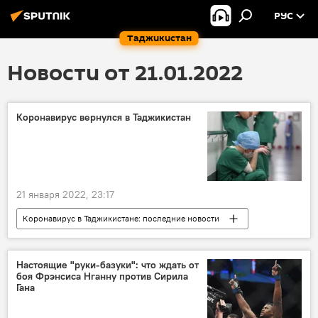
РУС
Таджикистан
Новости от 21.01.2022
Коронавирус вернулся в Таджикистан
21 января 2022, 23:17
Коронавирус в Таджикистане: последние новости
Таджикистан
Минздрав Таджикистана
Здравоохранение
Настоящие "руки-базуки": что ждать от
боя Фрэнсиса Нганну против Сирила
Гана