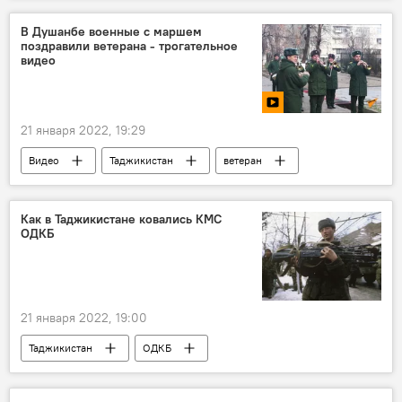
суд
В Душанбе военные с маршем
поздравили ветерана - трогательное
видео
21 января 2022, 19:29
Видео
Таджикистан
ветеран
201-я РВБ в Таджикистане
Новости Душанбе
Как в Таджикистане ковались КМС
ОДКБ
21 января 2022, 19:00
Таджикистан
ОДКБ
Армия и вооружение
Аналитика
Гражданская война в Таджикистане