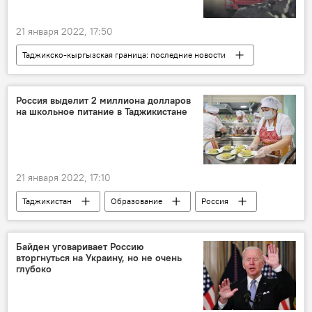
21 января 2022, 17:50
Таджикско-кыргызская граница: последние новости
Таджикистан
Происшествия, ЧП, криминал
граница
Кыргызстан
Россия выделит 2 миллиона долларов
на школьное питание в Таджикистане
ГНКБ Таджикистана
21 января 2022, 17:10
Таджикистан
Образование
Россия
питание
финансы
школа
Байден уговаривает Россию
вторгнуться на Украину, но не очень
глубоко