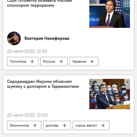
США готовятся объявить Россию
спонсором терроризма
Виктория Никифорова
22 июля 2022, 12:42
Политика
Россия
Украина
США
санкции
Сироджиддин Икроми объяснил
шумиху с долларом в Таджикистане
22 июля 2022, 12:00
Экономика
доллар
курсы валют
Таджикистан
"Амонатбанк"