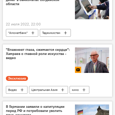
Украина
области
22 июля 2022, 22:00
"Амонатбанк"
Таджикистан
Экономика
Новости Худжанда и Согдийской области
"Влажнеют глаза, сжимается сердце":
Хамраев о главной роли искусства -
видео
Эксклюзив
Видео
Центральная Азия
кино
Культура
В Германии заявили о капитуляции
перед РФ и потребовали уволить
вице-канцлера