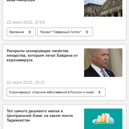
22 июля 2022, 21:03
Германия
Проект "Северный поток"
газ
Обзор СМИ
Политика
Раскрыты шокирующие свойства
лекарства, которым лечат Байдена от
коронавируса
22 июля 2022, 20:21
Коронавирус: опасное заболевание в России и мире
Джо Байден
США
Политика
Здравоохранение
коронавирус
Топ самого дешевого жилья в
Центральной Азии: на каком месте
Таджикистан