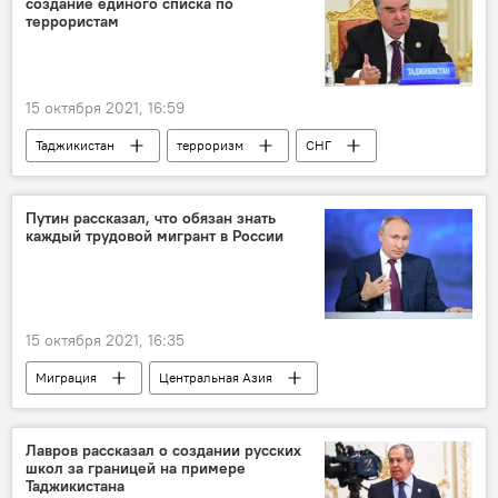
создание единого списка по
террористам
15 октября 2021, 16:59
Таджикистан
терроризм
СНГ
список
Эмомали Рахмон
Путин рассказал, что обязан знать
каждый трудовой мигрант в России
15 октября 2021, 16:35
Миграция
Центральная Азия
Владимир Путин
Россия
Новости мигрантов из Центральной Азии в России
Лавров рассказал о создании русских
школ за границей на примере
Таджикистана