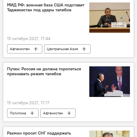
МИД РФ: военная база США подставит
Таджикистан под удары талибов
15 октября 2021, 17:44
Афганистан
Центральная Азия
США
Таджикистан
талибы
Путин: Россия не должна торопиться
признавать режим талибов
15 октября 2021, 17:17
Политика
Афганистан
Владимир Путин
талибы
Россия
Правительство России
Рахмон просит СНГ поддержать