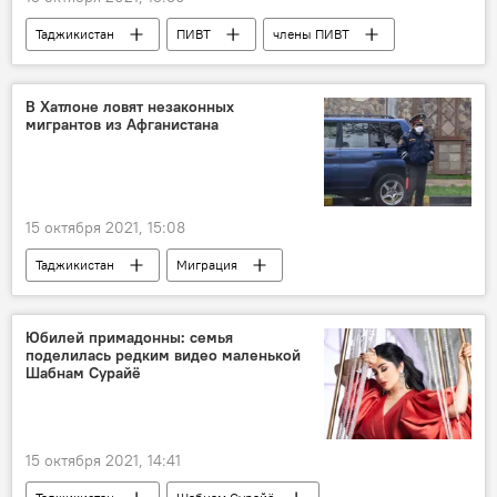
Таджикистан
ПИВТ
члены ПИВТ
тюрьма
арестованы члены ПИВТ
В Хатлоне ловят незаконных
мигрантов из Афганистана
15 октября 2021, 15:08
Таджикистан
Миграция
Афганистан и Таджикистан: новости на границе
Афганистан
Юбилей примадонны: семья
поделилась редким видео маленькой
Новости Куляба и Хатлонской области
Шабнам Сурайё
15 октября 2021, 14:41