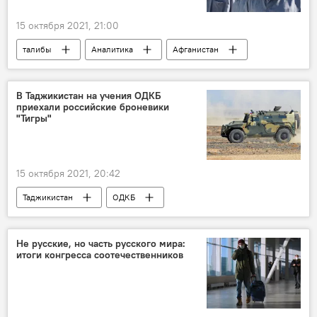
15 октября 2021, 21:00
талибы
Аналитика
Афганистан
Политика
В Таджикистан на учения ОДКБ
приехали российские броневики
"Тигры"
15 октября 2021, 20:42
Таджикистан
ОДКБ
военные учения
201-я РВБ в Таджикистане
Россия
Армия и вооружение
Не русские, но часть русского мира:
итоги конгресса соотечественников