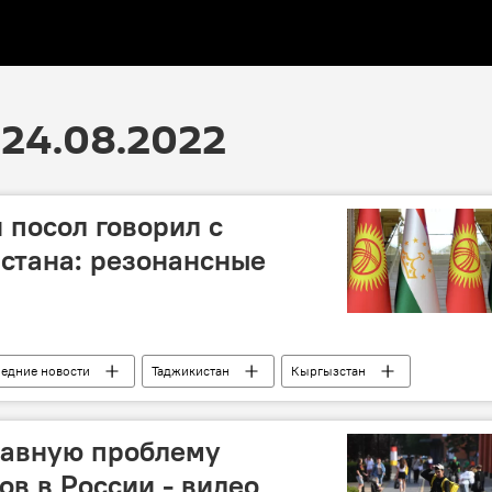
24.08.2022
 посол говорил с
стана: резонансные
ледние новости
Таджикистан
Кыргызстан
лавную проблему
ов в России - видео