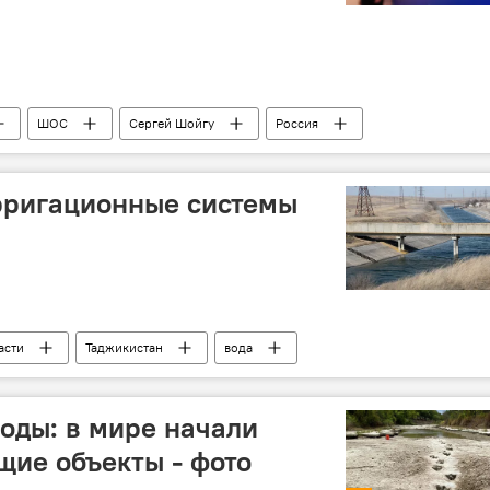
ШОС
Сергей Шойгу
Россия
рригационные системы
асти
Таджикистан
вода
воды: в мире начали
щие объекты - фото