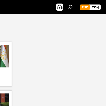
РУС
ТОҶ