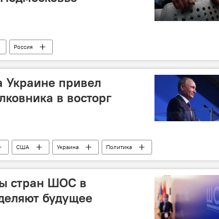
Россия
зии в России
драка
Происшествия, ЧП, криминал
а Украине привел
лковника в восторг
США
Украина
Политика
ы стран ШОС в
деляют будущее