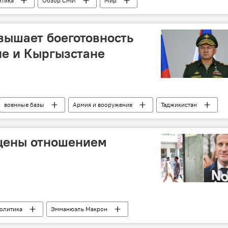
итика
Обзор СМИ
Мир
вышает боеготовность
не и Кыргызстане
военные базы
Армия и вооружение
Таджикистан
Кыргызстан
щены отношением
олитика
Эмманюэль Макрон