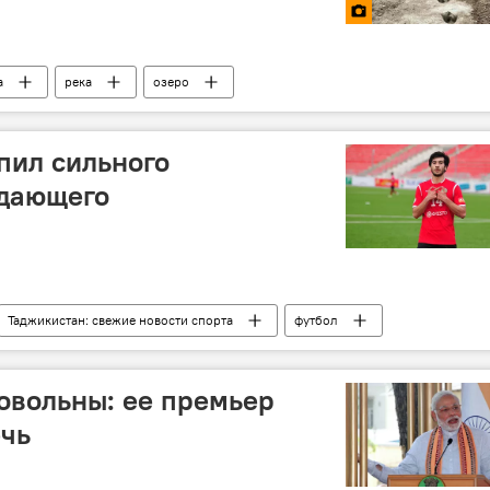
а
река
озеро
пил сильного
адающего
Таджикистан: свежие новости спорта
футбол
овольны: ее премьер
ечь