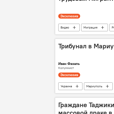
Эксклюзив
Видео
Миграция
Р
Трибунал в Мариу
Иван Фазаль
Колумнист
Эксклюзив
Украина
Мариуполь
Политика
трибунал
Граждане Таджики
массовой драке в