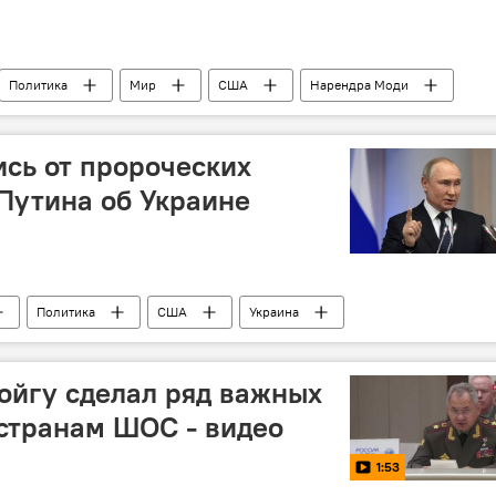
Политика
Мир
США
Нарендра Моди
сь от пророческих
Путина об Украине
Политика
США
Украина
р СМИ
басса: последние новости
ойгу сделал ряд важных
странам ШОС - видео
1:53