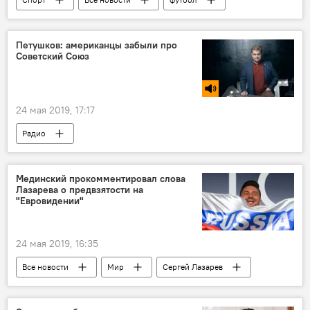
Таджикистан: свежие новости спорта
Таджикистан
Петушков: американцы забыли про
Советский Союз
24 мая 2019, 17:17
Радио
Мединский прокомментировал слова
Лазарева о предвзятости на
"Евровидении"
24 мая 2019, 16:35
Все новости
Мир
Сергей Лазарев
Евровидение - 2022: все выступления и результаты