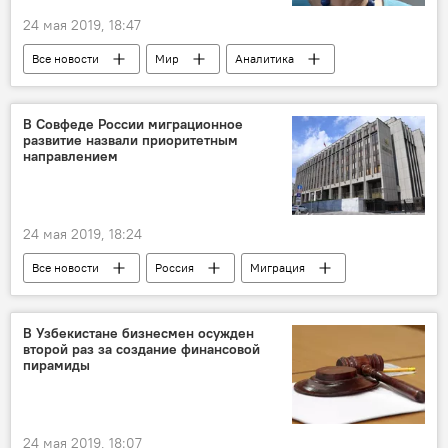
24 мая 2019, 18:47
Все новости
Мир
Аналитика
Великобритания
Тереза Мэй
отставки и назначения
В Совфеде России миграционное
развитие назвали приоритетным
направлением
24 мая 2019, 18:24
Все новости
Россия
Миграция
Совет Федерации
закон
В Узбекистане бизнесмен осужден
второй раз за создание финансовой
пирамиды
24 мая 2019, 18:07