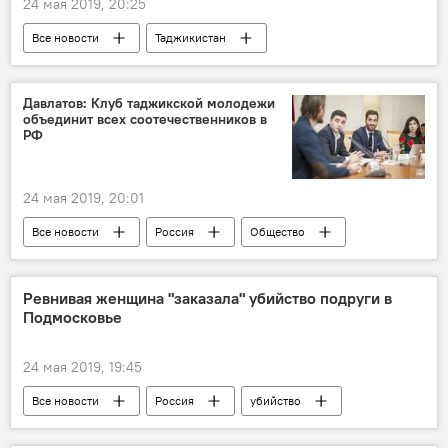
24 мая 2019, 20:25
Все новости
Таджикистан
Промышленность
Давлатов: Клуб таджикской молодежи
объединит всех соотечественников в
РФ
24 мая 2019, 20:01
Все новости
Россия
Общество
Таджикистан Style
Истории успешных таджиков
Таджикистан
Ревнивая женщина "заказала" убийство подруги в
Подмосковье
24 мая 2019, 19:45
Все новости
Россия
убийство
Подмосковье