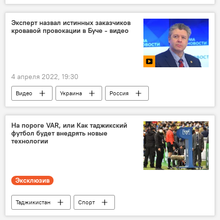
Происшествия, ЧП, криминал
песчаная буря
Видео
Эксперт назвал истинных заказчиков
кровавой провокации в Буче - видео
4 апреля 2022, 19:30
Видео
Украина
Россия
Политика
Спецоперация России по защите Донбасса: последние новости
На пороге VAR, или Как таджикский
футбол будет внедрять новые
технологии
Эксклюзив
Таджикистан
Спорт
Таджикистан: свежие новости спорта