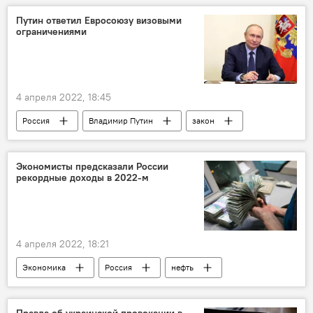
футбол
ФФТ
ФИФА
Путин ответил Евросоюзу визовыми
ограничениями
4 апреля 2022, 18:45
Россия
Владимир Путин
закон
Мир
Экономисты предсказали России
рекордные доходы в 2022-м
4 апреля 2022, 18:21
Экономика
Россия
нефть
Правда об украинской провокации в