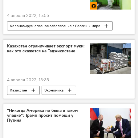
4 апреля 2022, 15:55
Коронавирус: опасное заболевание в России и мире
Фото
Китай
коронавирус
Общество
Здравоохранение
Казахстан ограничивает экспорт муки:
как это скажется на Таджикистане
4 апреля 2022, 15:35
Казахстан
Экономика
Центральная Азия
"Никогда Америка не была в таком
упадке": Трамп просит помощи у
Путина