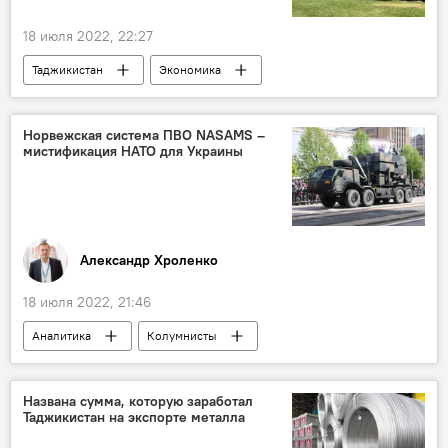
18 июля 2022, 22:27
Таджикистан
Экономика
Промышленность
Новости Худжанда и Согдийской области
Норвежская система ПВО NASAMS –
мистификация НАТО для Украины
Александр Хроленко
18 июля 2022, 21:46
Аналитика
Колумнисты
Армия и вооружение
Украина
Мир
Названа сумма, которую заработал
Таджикистан на экспорте металла