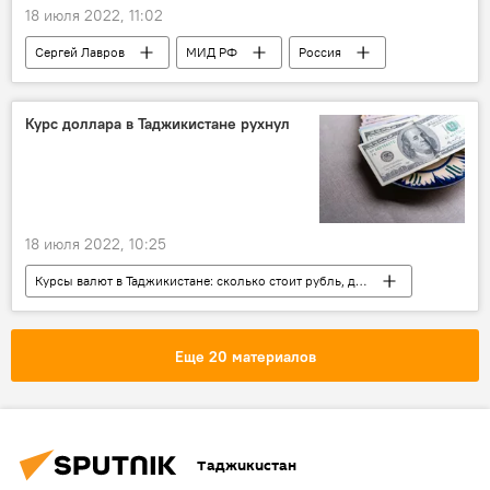
18 июля 2022, 11:02
Сергей Лавров
МИД РФ
Россия
Украина
Политика
НАТО
Спецоперация России по защите Донбасса: последние новости
Курс доллара в Таджикистане рухнул
18 июля 2022, 10:25
Курсы валют в Таджикистане: сколько стоит рубль, доллар, евро
Нацбанк Таджикистана
Таджикистан
доллар
курсы валют
Экономика
Еще 20 материалов
сомони
Таджикистан