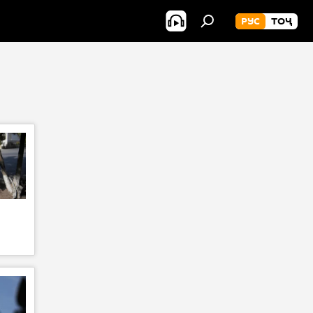
РУС
ТОҶ