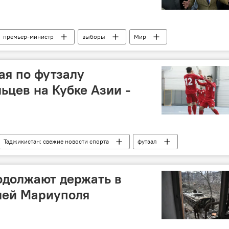
премьер-министр
выборы
Мир
ая по футзалу
ьцев на Кубке Азии -
Таджикистан: свежие новости спорта
футзал
одолжают держать в
лей Мариуполя