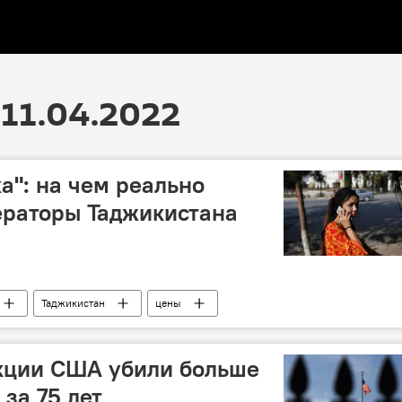
11.04.2022
а": на чем реально
ераторы Таджикистана
Таджикистан
цены
нкции США убили больше
за 75 лет