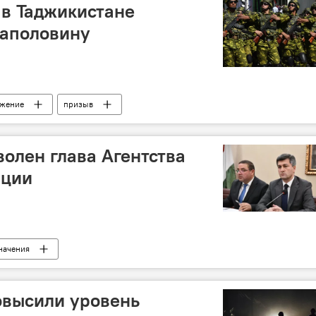
в Таджикистане
наполовину
ужение
призыв
волен глава Агентства
ации
значения
овысили уровень