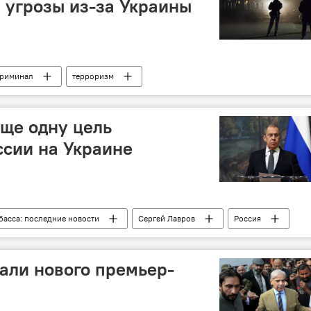
 угрозы из-за Украины
криминал
терроризм
ще одну цель
сии на Украине
басса: последние новости
Сергей Лавров
Россия
США
али нового премьер-