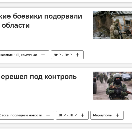
кие боевики подорвали
 области
шествия, ЧП, криминал
ДНР и ЛНР
басса: последние новости
Эдуард Басурин
ерешел под контроль
басса: последние новости
ДНР и ЛНР
Мариуполь