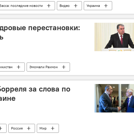
басса: последние новости
Видео
Украина
я
дровые перестановки:
ь
икистан
Эмомали Рахмон
Борреля за слова по
аине
Россия
Мир