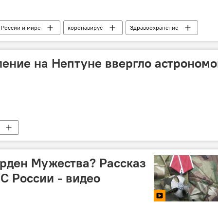
 России и мире
коронавирус
Здравоохранение
ение на Нептуне ввергло астрономо
орден Мужества? Рассказ
ВС России - видео