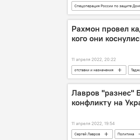
Спецоперация России по защите Дон
Армия и вооружение
Росси
Рахмон провел ка
кого они коснулис
11 апреля 2022, 20:22
отставки и назначения
Тадж
Лавров "разнес" 
конфликту на Укр
11 апреля 2022, 19:54
Сергей Лавров
Политика