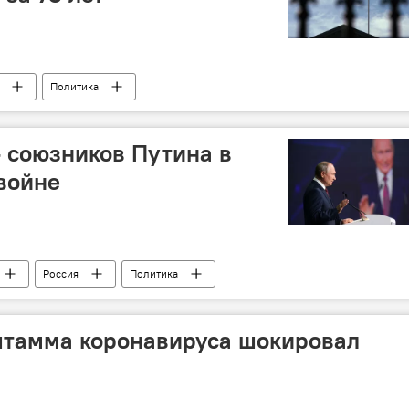
Политика
- союзников Путина в
войне
Россия
Политика
штамма коронавируса шокировал